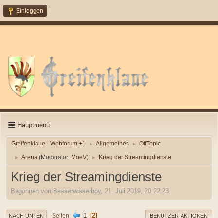
Einloggen
Hauptmenü
Greifenklaue - Webforum +1
Allgemeines
OffTopic
►
►
Arena
(Moderator:
MoeV
)
Krieg der Streamingdienste
►
►
Krieg der Streamingdienste
Begonnen von Besserwisserboy, 21. Juli 2019, 20:22:23
1
2
Seiten
NACH UNTEN
BENUTZER-AKTIONEN