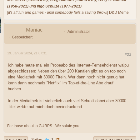
Joe Dever (1956-2016), Greg Stafford (1948-2018), Terry K. Amthor
(1958-2021) und Ingo Schulze (1977-2021)
|
It's all fun and games - until somebody fails a saving throw!
| D&D Meme
Maniac
Administrator
Gespeichert
19. Januar 2024, 21:07:31
#23
Ich habe heute mal ein Probeabo des Internet-Fernsehdienst waipu
abgeschlossen: Neben den über 200 Kanälen gibt es on top noch
eine Mediathek mit 30000 Titeln. Wer dann noch nicht genug hat
kann dann nochmals "Netflix" im Top-of-the-Line Abo drauf
buchen..
In der Mediathek ist sicherlich auch viel Schrott dabei aber 30000
Titel wirkte auf mich doch beeindruckend.
For those about to GURPS - We salute you!
1
2
Seiten
NACH OBEN
BENUTZER-AKTIONEN