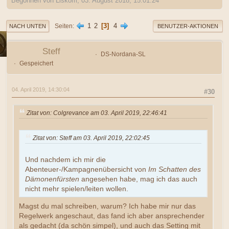
Begonnen von Liskom, 03. August 2018, 15:01:24
1
2
3
4
Seiten
NACH UNTEN
BENUTZER-AKTIONEN
Steff
DS-Nordana-SL
Gespeichert
04. April 2019, 14:30:04
#30
Zitat von: Colgrevance am 03. April 2019, 22:46:41
Zitat von: Steff am 03. April 2019, 22:02:45
Und nachdem ich mir die
Abenteuer-/Kampagnenübersicht von
Im Schatten des
Dämonenfürsten
angesehen habe, mag ich das auch
nicht mehr spielen/leiten wollen.
Magst du mal schreiben, warum? Ich habe mir nur das
Regelwerk angeschaut, das fand ich aber ansprechender
als gedacht (da schön simpel), und auch das Setting mit