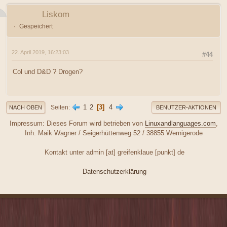
Liskom
Gespeichert
22. April 2019, 16:23:03
#44
Col und D&D ? Drogen?
1
2
3
4
Seiten
NACH OBEN
BENUTZER-AKTIONEN
Impressum: Dieses Forum wird betrieben von
Linuxandlanguages.com
,
Inh. Maik Wagner / Seigerhüttenweg 52 / 38855 Wernigerode
Kontakt unter admin [at] greifenklaue [punkt] de
Datenschutzerklärung