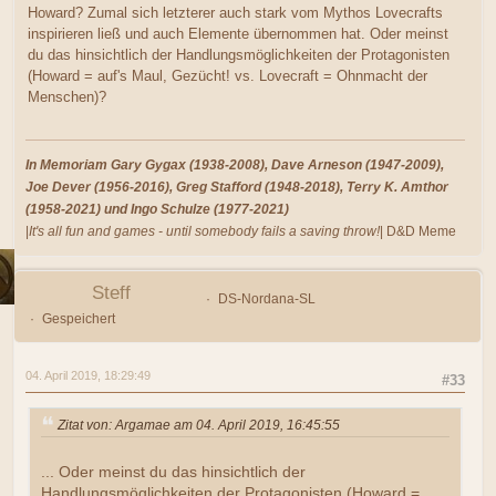
Howard? Zumal sich letzterer auch stark vom Mythos Lovecrafts
inspirieren ließ und auch Elemente übernommen hat. Oder meinst
du das hinsichtlich der Handlungsmöglichkeiten der Protagonisten
(Howard = auf's Maul, Gezücht! vs. Lovecraft = Ohnmacht der
Menschen)?
In Memoriam Gary Gygax (1938-2008), Dave Arneson (1947-2009),
Joe Dever (1956-2016), Greg Stafford (1948-2018), Terry K. Amthor
(1958-2021) und Ingo Schulze (1977-2021)
|
It's all fun and games - until somebody fails a saving throw!
| D&D Meme
Steff
DS-Nordana-SL
Gespeichert
04. April 2019, 18:29:49
#33
Zitat von: Argamae am 04. April 2019, 16:45:55
... Oder meinst du das hinsichtlich der
Handlungsmöglichkeiten der Protagonisten (Howard =