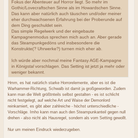
Fokus der Abenteuer auf Horror liegt. So mehr im
Gothic/Lovecraftschen Sinne als im Howardschen Sinne.
Das kann aber natürlich auch täuschen und/oder meiner
eher durchwachsenen Erfahrung bei der Proberunde auf
dem Ding geschuldet sein.
Das simple Regelwerk und der eingebaute
Kampagnenmodus sprechen mich auch an. Aber gerade
das Steampunkgedöns und insbesondere die
Konstrukte(? Uhrwerke?) turnen mich eher ab.
Ich würde aber nochmal meine Fantasy AGE-Kampagne
in
Königstal
vorschlagen. Das Setting ist jetzt ja mehr oder
weniger bekannt.
Hmm, es hat natürlich starke Horrorelemente, aber es ist die
Warhammer-Richtung, Schwalb ist damit ja großgeworden. Zudem
kann man die Welt größtnteils selbst gestalten - es ist schlicht
nicht festgelegt, auf welche Art und Waise der Demonlord
reinkarniert, es gibt aber zahlreiche - höchst unterschiedliche -
Vorschläge. Imho kann man auch den Steampunkanteil gegen null
drehen - also nicht als Hausregel, sondern als vom Setting gewollt.
Nur um meinen Eindruck wiederzugeben.