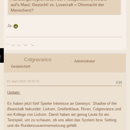
auf's Maul, Gezücht! vs. Lovecraft = Ohnmacht der
Menschen)?
Ja.
... _. ._ .._. .._
Colgrevance
Administrator
Gespeichert
10. April 2019, 09:32:31
#34
Update:
Es haben jetzt fünf Spieler Interesse an
Genesys: Shadow of the
Beanstalk
bekundet: Liskom, Greifenklaue, Riven, Colgrevance und
ein Kollege von Liskom. Damit haben wir genug Leute für ein
Testspiel, um zu schauen, ob uns allen das System bzw. Setting
und die Rundenzusammensetzung gefällt.