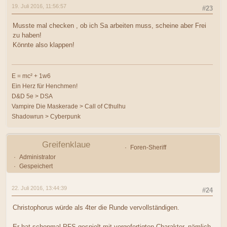
19. Juli 2016, 11:56:57
#23
Musste mal checken , ob ich Sa arbeiten muss, scheine aber Frei
zu haben!
Könnte also klappen!
E = mc² + 1w6
Ein Herz für Henchmen!
D&D 5e > DSA
Vampire Die Maskerade > Call of Cthulhu
Shadowrun > Cyberpunk
Greifenklaue
Foren-Sheriff
Administrator
Gespeichert
22. Juli 2016, 13:44:39
#24
Christophorus würde als 4ter die Runde vervollständigen.
Er hat schonmal PFS gespielt mit vorgefertigten Charakter, nämlich