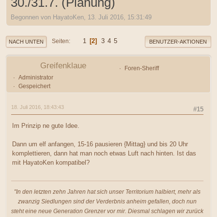
30./31.7. (Planung)
Begonnen von HayatoKen, 13. Juli 2016, 15:31:49
1
2
3
4
5
Seiten
NACH UNTEN
BENUTZER-AKTIONEN
Greifenklaue
Foren-Sheriff
Administrator
Gespeichert
18. Juli 2016, 18:43:43
#15
Im Prinzip ne gute Idee.
Dann um elf anfangen, 15-16 pausieren {Mittag} und bis 20 Uhr
komplettieren, dann hat man noch etwas Luft nach hinten. Ist das
mit HayatoKen kompatibel?
"In den letzten zehn Jahren hat sich unser Territorium halbiert, mehr als
zwanzig Siedlungen sind der Verderbnis anheim gefallen, doch nun
steht eine neue Generation Grenzer vor mir. Diesmal schlagen wir zurück