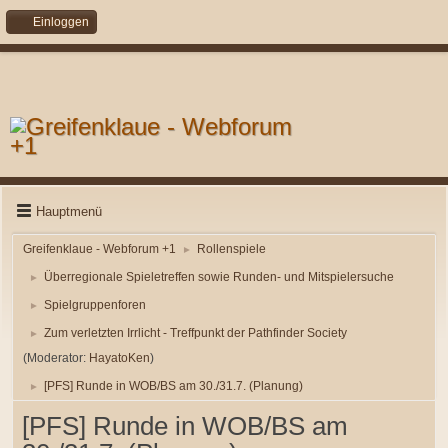
Einloggen
Hauptmenü
Greifenklaue - Webforum +1
Rollenspiele
►
Überregionale Spieletreffen sowie Runden- und Mitspielersuche
►
Spielgruppenforen
►
Zum verletzten Irrlicht - Treffpunkt der Pathfinder Society
►
(Moderator:
HayatoKen
)
[PFS] Runde in WOB/BS am 30./31.7. (Planung)
►
[PFS] Runde in WOB/BS am