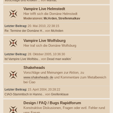
Vorschläge und Kritiken ...
von
Maniac
Vampire Live Helmstedt
Hier trifft sich die Domäne Helmstedt
Moderatoren:
McArden
,
Streifenmalkav
Letzter Beitrag:
20. Mai 2010, 22:38:15
Re: Termine der Domäne H...
von
McArden
Vampire Live Wolfsburg
Hier traf sich die Domäne Wolfsburg
Letzter Beitrag:
28. Oktober 2005, 10:36:30
Ist Vampire Live Wolfsbu...
von
Dead man walkin`
Shakeheads
Vorschläge und Meinungen zur Aktion, zu
www.shakeheads.de
und Kommentare zum Metalbereich
bei Ciao
Letzter Beitrag:
15. April 2004, 20:28:22
CIAO-Stammtisch in Hanno...
von
Greifenklaue
Design / FAQ / Bugs Rapidforum
Konstruktive Diskusionen, Fragen oder evtl. Fehler rund
ums Forum.