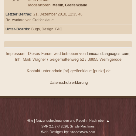
Moderatoren:
Merlin
,
Greifenklaue
Letzter Beitrag:
21. Dezember 2010, 12:35:48
Re: Avatare
von
Greifenklaue
Unter-Boards
Bugs
Design
FAQ
Impressum: Dieses Forum wird betrieben von
Linuxandlanguages.com
,
Inh. Maik Wagner / Seigerhüttenweg 52 / 38855 Wernigerode
Kontakt unter admin [at] greifenklaue [punkt] de
Datenschutzerklärung
|
|
Hilfe
Nutzungsbedingungen und Regeln
Nach oben ▲
,
SMF 2.1.7 © 2026
Simple Machines
Web Designs by:
ShadesWeb.com