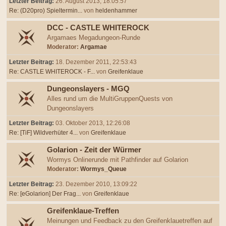
Letzter Beitrag:
26. August 2013, 18:05:57
Re: (D20pro) Spieltermin...
von
heldenhammer
DCC - CASTLE WHITEROCK
Argamaes Megadungeon-Runde
Moderator:
Argamae
Letzter Beitrag:
18. Dezember 2011, 22:53:43
Re: CASTLE WHITEROCK - F...
von
Greifenklaue
Dungeonslayers - MGQ
Alles rund um die MultiGruppenQuests von
Dungeonslayers
Letzter Beitrag:
03. Oktober 2013, 12:26:08
Re: [TiF] Wildverhüter 4...
von
Greifenklaue
Golarion - Zeit der Würmer
Wormys Onlinerunde mit Pathfinder auf Golarion
Moderator:
Wormys_Queue
Letzter Beitrag:
23. Dezember 2010, 13:09:22
Re: [eGolarion] Der Frag...
von
Greifenklaue
Greifenklaue-Treffen
Meinungen und Feedback zu den Greifenklauetreffen auf