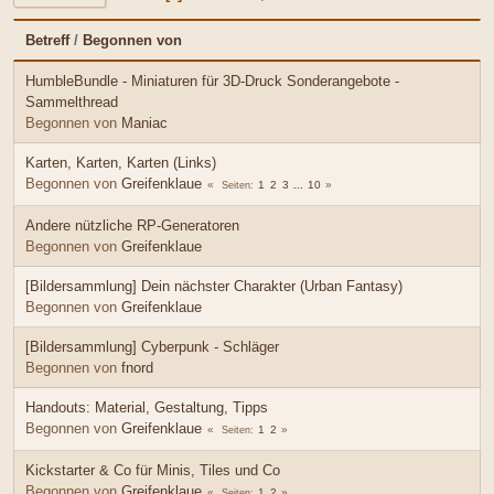
Betreff
/
Begonnen von
HumbleBundle - Miniaturen für 3D-Druck Sonderangebote -
Sammelthread
Begonnen von
Maniac
Karten, Karten, Karten (Links)
Begonnen von
Greifenklaue
1
2
3
...
10
Seiten
Andere nützliche RP-Generatoren
Begonnen von
Greifenklaue
[Bildersammlung] Dein nächster Charakter (Urban Fantasy)
Begonnen von
Greifenklaue
[Bildersammlung] Cyberpunk - Schläger
Begonnen von
fnord
Handouts: Material, Gestaltung, Tipps
Begonnen von
Greifenklaue
1
2
Seiten
Kickstarter & Co für Minis, Tiles und Co
Begonnen von
Greifenklaue
1
2
Seiten