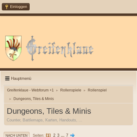
Einloggen
Hauptmenü
Greifenklaue - Webforum +1
Rollenspiele
Rollenspiel
►
►
Dungeons, Tiles & Minis
►
Dungeons, Tiles & Minis
Counter, Battlemaps, Karten, Handouts, ...
1
2
3
...
7
Seiten
NACH UNTEN