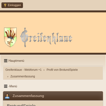
Einloggen
Hauptmenü
Greifenklaue - Webforum +1
Profil von BrotundSpiele
►
Zusammenfassung
►
-Menü
Zusammenfassung
BrotundSpiele