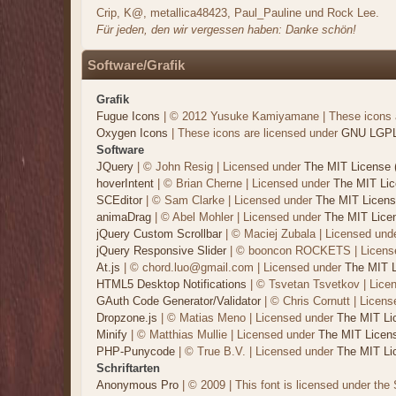
Crip, K@, metallica48423, Paul_Pauline und Rock Lee.
Für jeden, den wir vergessen haben: Danke schön!
Software/Grafik
Grafik
Fugue Icons
| © 2012 Yusuke Kamiyamane | These icons ar
Oxygen Icons
| These icons are licensed under
GNU LGP
Software
JQuery
| © John Resig | Licensed under
The MIT License 
hoverIntent
| © Brian Cherne | Licensed under
The MIT Lic
SCEditor
| © Sam Clarke | Licensed under
The MIT Licens
animaDrag
| © Abel Mohler | Licensed under
The MIT Lice
jQuery Custom Scrollbar
| © Maciej Zubala | Licensed und
jQuery Responsive Slider
| © booncon ROCKETS | Licens
At.js
| © chord.luo@gmail.com | Licensed under
The MIT L
HTML5 Desktop Notifications
| © Tsvetan Tsvetkov | Lice
GAuth Code Generator/Validator
| © Chris Cornutt | Licen
Dropzone.js
| © Matias Meno | Licensed under
The MIT Li
Minify
| © Matthias Mullie | Licensed under
The MIT Licen
PHP-Punycode
| © True B.V. | Licensed under
The MIT Li
Schriftarten
Anonymous Pro
| © 2009 | This font is licensed under the