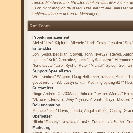
Simple Machines möchte allen danken, die SMF 2.0 zu dem
Euch nicht möglich gewesen. Dies betrifft alle Benutzer u
Fehlermeldungen und Eure Meinungen.
Das Team
Projektmanagement
Aleksi "Lex" Kilpinen, Michele "Illori" Davis, Jessica "Su
Entwickler
Jon "Sesquipedalian" Stovell, John "live627" Rayes, Aaro
Jessica "Suki" González, Juan "JayBachatero" Hernandez,
Norv, Oscar "Ozp" Rydhé, Peter "Arantor" Spicer, Selman 
Support Spezialisten
Will "Kindred" Wagner, Doug Heffernan, lurkalot, Aleksi "
gbsothere, JimM, Justyne, Kat, Kevin "greyknight17" Hou
Customizer
Diego Andrés, GL700Wing, Johnnie "TwitchisMental" Ball
"JBlaze" Clemons, Joey "Tyrsson" Smith, Kays, Michael 
Dokumentation
Michele "Illori" Davis, Irisado, AngelinaBelle, Chainy, G
Übersetzer
Nikola "Dzonny" Novaković, m4z, Francisco "d3vcho" Do
Marketing