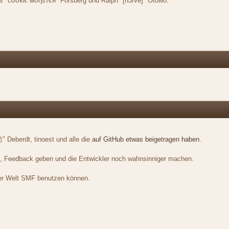
us "cσσкιє мσηѕтєя" Forsberg und Ralph "[n3rve]" Otowo.
" Deberdt, tinoest und alle die
auf GitHub etwas beigetragen haben
.
n, Feedback geben und die Entwickler noch wahnsinniger machen.
der Welt SMF benutzen können.