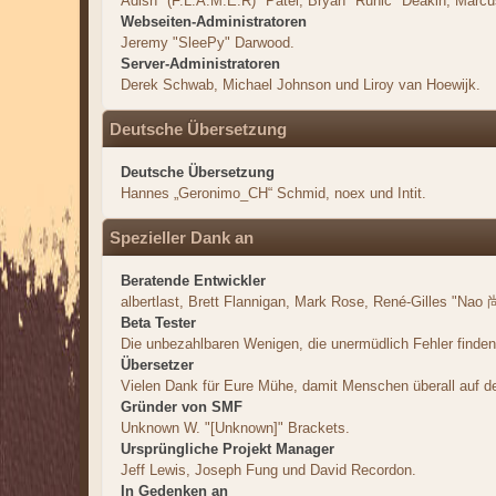
Adish "(F.L.A.M.E.R)" Patel, Bryan "Runic" Deakin, Marc
Webseiten-Administratoren
Jeremy "SleePy" Darwood.
Server-Administratoren
Derek Schwab, Michael Johnson und Liroy van Hoewijk.
Deutsche Übersetzung
Deutsche Übersetzung
Hannes „Geronimo_CH“ Schmid, noex und Intit.
Spezieller Dank an
Beratende Entwickler
albertlast, Brett Flannigan, Mark Rose, René-Gilles "Nao 尚
Beta Tester
Die unbezahlbaren Wenigen, die unermüdlich Fehler finde
Übersetzer
Vielen Dank für Eure Mühe, damit Menschen überall auf 
Gründer von SMF
Unknown W. "[Unknown]" Brackets.
Ursprüngliche Projekt Manager
Jeff Lewis, Joseph Fung und David Recordon.
In Gedenken an