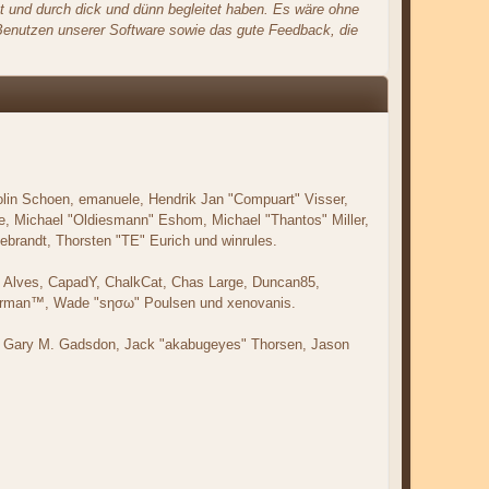
t und durch dick und dünn begleitet haben. Es wäre ohne
d Benutzen unserer Software sowie das gute Feedback, die
Colin Schoen, emanuele, Hendrik Jan "Compuart" Visser,
, Michael "Oldiesmann" Eshom, Michael "Thantos" Miller,
ebrandt, Thorsten "TE" Eurich und winrules.
tt" Alves, CapadY, ChalkCat, Chas Large, Duncan85,
 Storman™, Wade "sησω" Poulsen und xenovanis.
l, Gary M. Gadsdon, Jack "akabugeyes" Thorsen, Jason