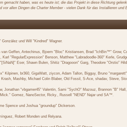
 gemacht haben, was es heute ist; die das Projekt in diese Richtung gelenk
nd vor allen Dingen die Charter Member - vielen Dank für das Installieren un
ki" González und Will "Kindred" Wagner.
n van Geffen, Antechinus, Bjoern "Bloc" Kristiansen, Brad "IchBin™" Grow, 
 Karl "RegularExpression" Benson, Matthew "Labradoodle-360" Kerle, Grudge
"[SiNaN]" Eser, Shawn Bulen, Shitiz "Dragooon" Garg, Theodore "Orstio" Hild
Lex" Kilpinen, br360, GigaWatt, ziycon, Adam Tallon, Bigguy, Bruno "margare
, Krash, Mashby, Michael Colin Blaber, Old Fossil, S-Ace, shadav, Steve,
ew, Jonathan "vbgamer45" Valentin, Sami "SychO" Mazouz, Brannon "B" Hal
"Mick." Gomez, NanoSector, Ricky., Russell "NEND" Najar und SA™.
raeme Spence und Joshua "groundup" Dickerson.
mínguez, Robert Monden und Relyana.