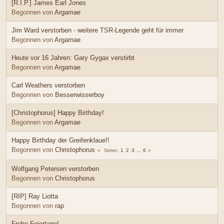
[R.I.P.] James Earl Jones
Begonnen von
Argamae
Jim Ward verstorben - weitere TSR-Legende geht für immer
Begonnen von
Argamae
Heute vor 16 Jahren: Gary Gygax verstirbt
Begonnen von
Argamae
Carl Weathers verstorben
Begonnen von
Besserwisserboy
[Christophorus] Happy Birthday!
Begonnen von
Argamae
Happy Birthday der Greifenklaue!!
Begonnen von
Christophorus
1
2
3
...
6
Seiten
Wolfgang Petersen verstorben
Begonnen von
Christophorus
[RIP] Ray Liotta
Begonnen von
rap
Frohe Feiertage!