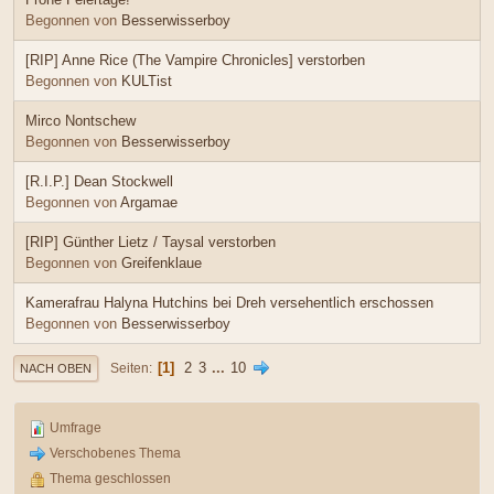
Begonnen von
Besserwisserboy
[RIP] Anne Rice (The Vampire Chronicles] verstorben
Begonnen von
KULTist
Mirco Nontschew
Begonnen von
Besserwisserboy
[R.I.P.] Dean Stockwell
Begonnen von
Argamae
[RIP] Günther Lietz / Taysal verstorben
Begonnen von
Greifenklaue
Kamerafrau Halyna Hutchins bei Dreh versehentlich erschossen
Begonnen von
Besserwisserboy
1
2
3
...
10
Seiten
NACH OBEN
Umfrage
Verschobenes Thema
Thema geschlossen