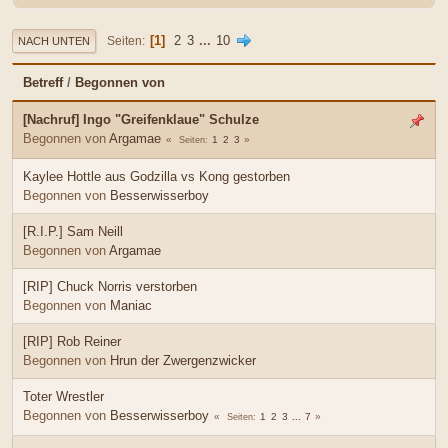
1
2
3
...
10
Seiten
NACH UNTEN
Betreff
/
Begonnen von
[Nachruf] Ingo "Greifenklaue" Schulze
Begonnen von
Argamae
1
2
3
Seiten
Kaylee Hottle aus Godzilla vs Kong gestorben
Begonnen von
Besserwisserboy
[R.I.P.] Sam Neill
Begonnen von
Argamae
[RIP] Chuck Norris verstorben
Begonnen von
Maniac
[RIP] Rob Reiner
Begonnen von
Hrun der Zwergenzwicker
Toter Wrestler
Begonnen von
Besserwisserboy
1
2
3
...
7
Seiten