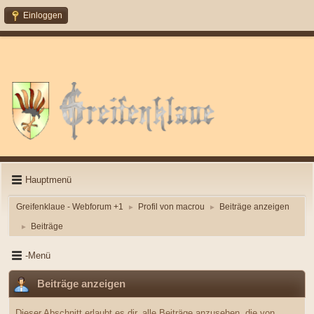
Einloggen
Hauptmenü
Greifenklaue - Webforum +1
Profil von macrou
Beiträge anzeigen
►
►
Beiträge
►
-Menü
Beiträge anzeigen
Dieser Abschnitt erlaubt es dir, alle Beiträge anzusehen, die von