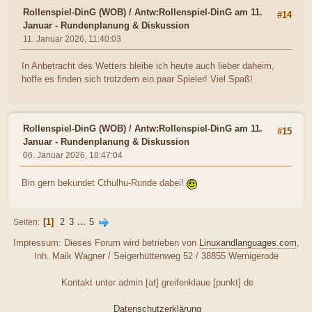
Rollenspiel-DinG (WOB)
/
Antw:Rollenspiel-DinG am 11.
#14
Januar - Rundenplanung & Diskussion
11. Januar 2026, 11:40:03
In Anbetracht des Wetters bleibe ich heute auch lieber daheim,
hoffe es finden sich trotzdem ein paar Spieler! Viel Spaß!
Rollenspiel-DinG (WOB)
/
Antw:Rollenspiel-DinG am 11.
#15
Januar - Rundenplanung & Diskussion
06. Januar 2026, 18:47:04
Bin gern bekundet Cthulhu-Runde dabei!
1
2
3
...
5
Seiten
Impressum: Dieses Forum wird betrieben von
Linuxandlanguages.com
,
Inh. Maik Wagner / Seigerhüttenweg 52 / 38855 Wernigerode
Kontakt unter admin [at] greifenklaue [punkt] de
Datenschutzerklärung