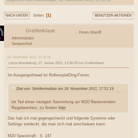
1
Seiten
NACH UNTEN
BENUTZER-AKTIONEN
Greifenklaue
Foren-Sheriff
Administrator
Gespeichert
18. November 2011, 22:11:01
Letzte Bearbeitung
: 27. Januar 2012, 13:36:28 von Greifenklaue
Im Ausgangsthread im RollenspielDing-Forum:
Zitat von: Streifenmalkav am 18. November 2011, 17:51:19
Ist Teil einer riesigen Sammlung an M20 Basierenden
Regelwerken, zu finden
hier
Das hab ich mal gegengecheckt und folgende Systeme oder
Settings entdeckt, die man sich mal anscheáuen kann:
M20 Spacecraft - S. 147