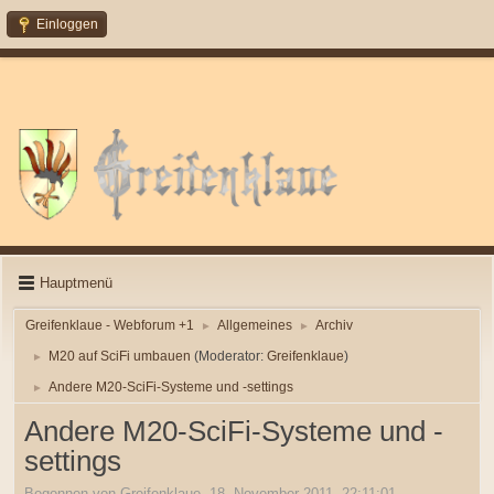
Einloggen
Hauptmenü
Greifenklaue - Webforum +1
Allgemeines
Archiv
►
►
M20 auf SciFi umbauen
(Moderator:
Greifenklaue
)
►
Andere M20-SciFi-Systeme und -settings
►
Andere M20-SciFi-Systeme und -
settings
Begonnen von Greifenklaue, 18. November 2011, 22:11:01