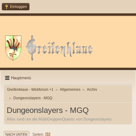
Einloggen
Hauptmenü
Greifenklaue - Webforum +1
Allgemeines
Archiv
►
►
Dungeonslayers - MGQ
►
Dungeonslayers - MGQ
Alles rund um die MultiGruppenQuests von Dungeonslayers
1
Seiten
NACH UNTEN