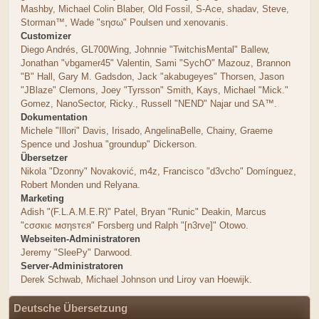
Mashby, Michael Colin Blaber, Old Fossil, S-Ace, shadav, Steve,
Storman™, Wade "sησω" Poulsen und xenovanis.
Customizer
Diego Andrés, GL700Wing, Johnnie "TwitchisMental" Ballew,
Jonathan "vbgamer45" Valentin, Sami "SychO" Mazouz, Brannon
"B" Hall, Gary M. Gadsdon, Jack "akabugeyes" Thorsen, Jason
"JBlaze" Clemons, Joey "Tyrsson" Smith, Kays, Michael "Mick."
Gomez, NanoSector, Ricky., Russell "NEND" Najar und SA™.
Dokumentation
Michele "Illori" Davis, Irisado, AngelinaBelle, Chainy, Graeme
Spence und Joshua "groundup" Dickerson.
Übersetzer
Nikola "Dzonny" Novaković, m4z, Francisco "d3vcho" Domínguez,
Robert Monden und Relyana.
Marketing
Adish "(F.L.A.M.E.R)" Patel, Bryan "Runic" Deakin, Marcus
"cσσкιє мσηѕтєя" Forsberg und Ralph "[n3rve]" Otowo.
Webseiten-Administratoren
Jeremy "SleePy" Darwood.
Server-Administratoren
Derek Schwab, Michael Johnson und Liroy van Hoewijk.
Deutsche Übersetzung