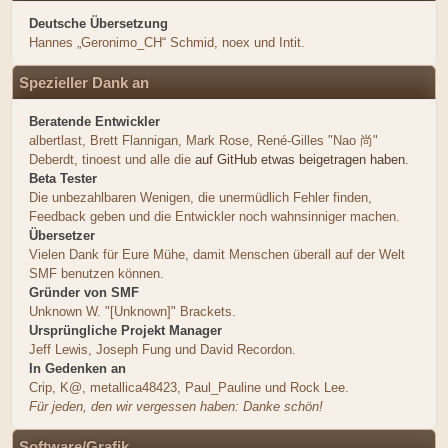
Deutsche Übersetzung
Hannes „Geronimo_CH“ Schmid, noex und Intit.
Spezieller Dank an
Beratende Entwickler
albertlast, Brett Flannigan, Mark Rose, René-Gilles "Nao 尚"
Deberdt, tinoest und alle die
auf GitHub etwas beigetragen haben
.
Beta Tester
Die unbezahlbaren Wenigen, die unermüdlich Fehler finden,
Feedback geben und die Entwickler noch wahnsinniger machen.
Übersetzer
Vielen Dank für Eure Mühe, damit Menschen überall auf der Welt
SMF benutzen können.
Gründer von SMF
Unknown W. "[Unknown]" Brackets.
Ursprüngliche Projekt Manager
Jeff Lewis, Joseph Fung und David Recordon.
In Gedenken an
Crip, K@, metallica48423, Paul_Pauline und Rock Lee.
Für jeden, den wir vergessen haben: Danke schön!
Software/Grafik