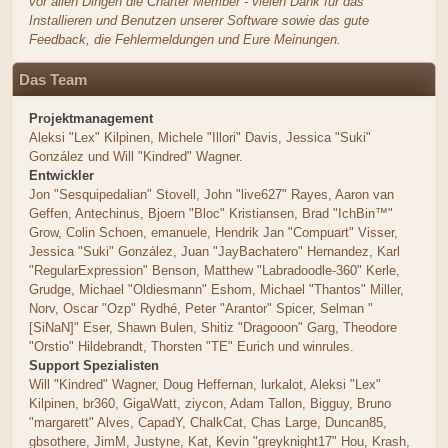
vor allen Dingen die Charter Member - vielen Dank für das
Installieren und Benutzen unserer Software sowie das gute
Feedback, die Fehlermeldungen und Eure Meinungen.
Das Team
Projektmanagement
Aleksi "Lex" Kilpinen, Michele "Illori" Davis, Jessica "Suki"
González und Will "Kindred" Wagner.
Entwickler
Jon "Sesquipedalian" Stovell, John "live627" Rayes, Aaron van
Geffen, Antechinus, Bjoern "Bloc" Kristiansen, Brad "IchBin™"
Grow, Colin Schoen, emanuele, Hendrik Jan "Compuart" Visser,
Jessica "Suki" González, Juan "JayBachatero" Hernandez, Karl
"RegularExpression" Benson, Matthew "Labradoodle-360" Kerle,
Grudge, Michael "Oldiesmann" Eshom, Michael "Thantos" Miller,
Norv, Oscar "Ozp" Rydhé, Peter "Arantor" Spicer, Selman "
[SiNaN]" Eser, Shawn Bulen, Shitiz "Dragooon" Garg, Theodore
"Orstio" Hildebrandt, Thorsten "TE" Eurich und winrules.
Support Spezialisten
Will "Kindred" Wagner, Doug Heffernan, lurkalot, Aleksi "Lex"
Kilpinen, br360, GigaWatt, ziycon, Adam Tallon, Bigguy, Bruno
"margarett" Alves, CapadY, ChalkCat, Chas Large, Duncan85,
gbsothere, JimM, Justyne, Kat, Kevin "greyknight17" Hou, Krash,