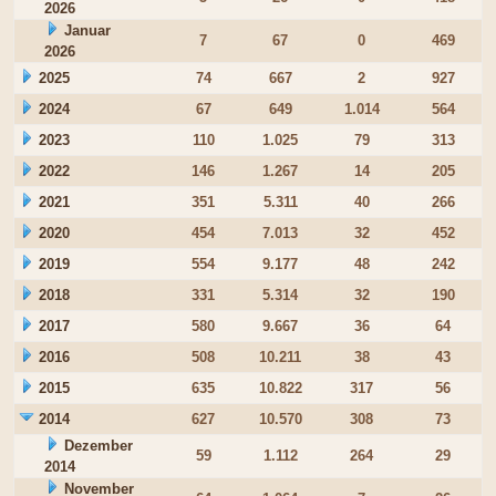
2026
Januar
7
67
0
469
2026
2025
74
667
2
927
2024
67
649
1.014
564
2023
110
1.025
79
313
2022
146
1.267
14
205
2021
351
5.311
40
266
2020
454
7.013
32
452
2019
554
9.177
48
242
2018
331
5.314
32
190
2017
580
9.667
36
64
2016
508
10.211
38
43
2015
635
10.822
317
56
2014
627
10.570
308
73
Dezember
59
1.112
264
29
2014
November