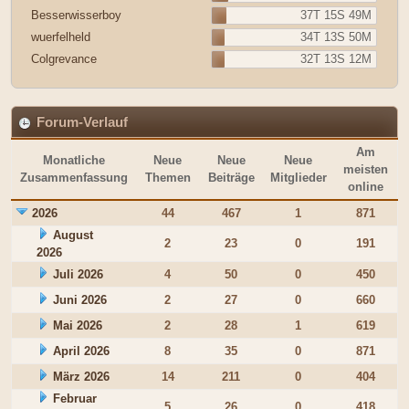
Besserwisserboy
37T 15S 49M
wuerfelheld
34T 13S 50M
Colgrevance
32T 13S 12M
Forum-Verlauf
Am
Monatliche
Neue
Neue
Neue
meisten
Zusammenfassung
Themen
Beiträge
Mitglieder
online
2026
44
467
1
871
August
2
23
0
191
2026
Juli 2026
4
50
0
450
Juni 2026
2
27
0
660
Mai 2026
2
28
1
619
April 2026
8
35
0
871
März 2026
14
211
0
404
Februar
5
26
0
418