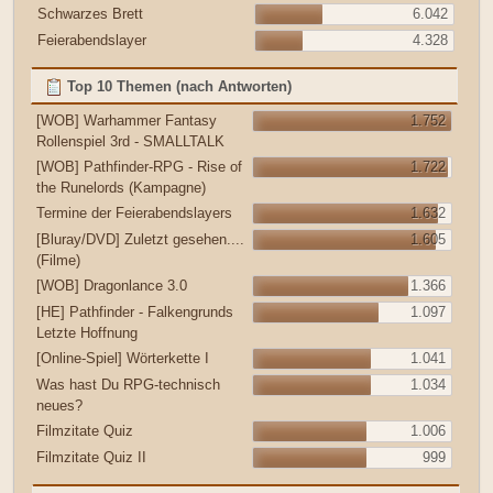
Schwarzes Brett
6.042
Feierabendslayer
4.328
Top 10 Themen (nach Antworten)
[WOB] Warhammer Fantasy
1.752
Rollenspiel 3rd - SMALLTALK
[WOB] Pathfinder-RPG - Rise of
1.722
the Runelords (Kampagne)
Termine der Feierabendslayers
1.632
[Bluray/DVD] Zuletzt gesehen....
1.605
(Filme)
[WOB] Dragonlance 3.0
1.366
[HE] Pathfinder - Falkengrunds
1.097
Letzte Hoffnung
[Online-Spiel] Wörterkette I
1.041
Was hast Du RPG-technisch
1.034
neues?
Filmzitate Quiz
1.006
Filmzitate Quiz II
999