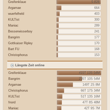
Greifenklaue
5.828
Argamae
664
wuerfelheld
403
KULTist
300
Maniac
289
Besserwisserboy
241
Bangrim
177
Gottkaiser Ripley
170
Bart FU
168
Christophorus
153
Längste Zeit online
Greifenklaue
415T 13S 54M
Bangrim
235T 10S 54M
Argamae
149T 2S 8M
Christophorus
66T 17S 34M
KULTist
51T 13S 16M
fnord
47T 8S 48M
Maniac
42T 9S 7M