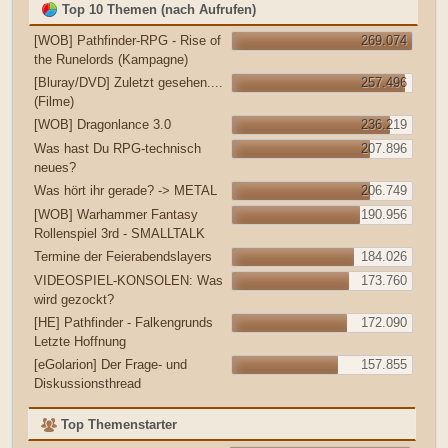
Top 10 Themen (nach Aufrufen)
[WOB] Pathfinder-RPG - Rise of
269.074
the Runelords (Kampagne)
[Bluray/DVD] Zuletzt gesehen....
257.496
(Filme)
[WOB] Dragonlance 3.0
236.219
Was hast Du RPG-technisch
207.896
neues?
Was hört ihr gerade? -> METAL
206.749
[WOB] Warhammer Fantasy
190.956
Rollenspiel 3rd - SMALLTALK
Termine der Feierabendslayers
184.026
VIDEOSPIEL-KONSOLEN: Was
173.760
wird gezockt?
[HE] Pathfinder - Falkengrunds
172.090
Letzte Hoffnung
[eGolarion] Der Frage- und
157.855
Diskussionsthread
Top Themenstarter