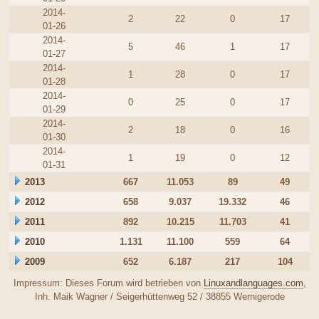
2014-
2
22
0
17
01-26
2014-
5
46
1
17
01-27
2014-
1
28
0
17
01-28
2014-
0
25
0
17
01-29
2014-
2
18
0
16
01-30
2014-
1
19
0
12
01-31
2013
667
11.053
89
49
2012
658
9.037
19.332
46
2011
892
10.215
11.703
41
2010
1.131
11.100
559
64
2009
652
6.187
217
104
Impressum: Dieses Forum wird betrieben von
Linuxandlanguages.com
,
Inh. Maik Wagner / Seigerhüttenweg 52 / 38855 Wernigerode