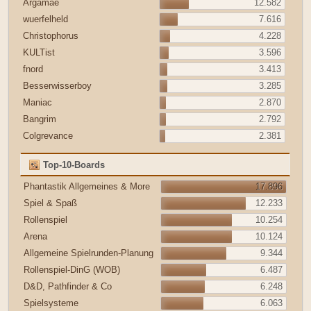
Argamae
12.582
wuerfelheld
7.616
Christophorus
4.228
KULTist
3.596
fnord
3.413
Besserwisserboy
3.285
Maniac
2.870
Bangrim
2.792
Colgrevance
2.381
Top-10-Boards
Phantastik Allgemeines & More
17.896
Spiel & Spaß
12.233
Rollenspiel
10.254
Arena
10.124
Allgemeine Spielrunden-Planung
9.344
Rollenspiel-DinG (WOB)
6.487
D&D, Pathfinder & Co
6.248
Spielsysteme
6.063