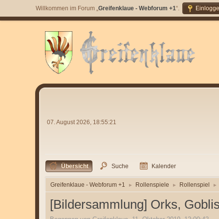
Willkommen im Forum „
Greifenklaue - Webforum +1
“.
Einlogg
07. August 2026, 18:55:21
Übersicht
Suche
Kalender
Greifenklaue - Webforum +1
Rollenspiele
Rollenspiel
►
►
►
[Bildersammlung] Orks, Gobli