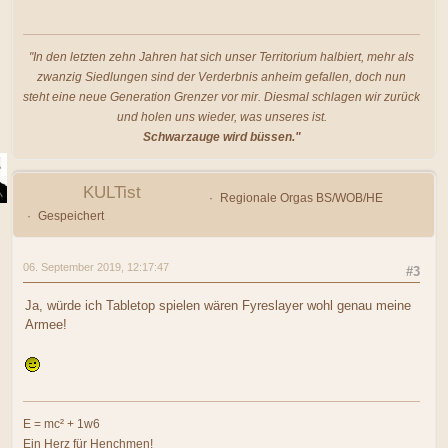
"In den letzten zehn Jahren hat sich unser Territorium halbiert, mehr als
zwanzig Siedlungen sind der Verderbnis anheim gefallen, doch nun
steht eine neue Generation Grenzer vor mir. Diesmal schlagen wir zurück
und holen uns wieder, was unseres ist.
Schwarzauge wird büssen."
KULTist
Regionale Orgas BS/WOB/HE
Gespeichert
06. September 2019, 12:17:47
#3
Ja, würde ich Tabletop spielen wären Fyreslayer wohl genau meine
Armee!
E = mc² + 1w6
Ein Herz für Henchmen!