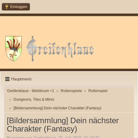
Einloggen
Hauptmenü
Greifenklaue - Webforum +1
Rollenspiele
Rollenspiel
►
►
Dungeons, Tiles & Minis
►
[Bildersammlung] Dein nächster Charakter (Fantasy)
►
[Bildersammlung] Dein nächster
Charakter (Fantasy)
Begonnen von Greifenklaue, 31. Juli 2019, 01:18:32