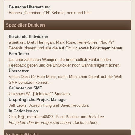
Deutsche Übersetzung
Hannes „Geronimo_CH“ Schmid, noex und Intit.
Spezieller Dank an
Beratende Entwickler
albertlast, Brett Flannigan, Mark Rose, René-Gilles "Nao 尚"
Deberdt, tinoest und alle die
auf GitHub etwas beigetragen haben
.
Beta Tester
Die unbezahlbaren Wenigen, die unermüdlich Fehler finden,
Feedback geben und die Entwickler noch wahnsinniger machen.
Übersetzer
Vielen Dank für Eure Mühe, damit Menschen überall auf der Welt
SMF benutzen können.
Gründer von SMF
Unknown W. "[Unknown]" Brackets.
Ursprüngliche Projekt Manager
Jeff Lewis, Joseph Fung und David Recordon.
In Gedenken an
Crip, K@, metallica48423, Paul_Pauline und Rock Lee.
Für jeden, den wir vergessen haben: Danke schön!
Software/Grafik