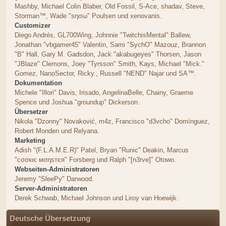
Mashby, Michael Colin Blaber, Old Fossil, S-Ace, shadav, Steve,
Storman™, Wade "sησω" Poulsen und xenovanis.
Customizer
Diego Andrés, GL700Wing, Johnnie "TwitchisMental" Ballew,
Jonathan "vbgamer45" Valentin, Sami "SychO" Mazouz, Brannon
"B" Hall, Gary M. Gadsdon, Jack "akabugeyes" Thorsen, Jason
"JBlaze" Clemons, Joey "Tyrsson" Smith, Kays, Michael "Mick."
Gomez, NanoSector, Ricky., Russell "NEND" Najar und SA™.
Dokumentation
Michele "Illori" Davis, Irisado, AngelinaBelle, Chainy, Graeme
Spence und Joshua "groundup" Dickerson.
Übersetzer
Nikola "Dzonny" Novaković, m4z, Francisco "d3vcho" Domínguez,
Robert Monden und Relyana.
Marketing
Adish "(F.L.A.M.E.R)" Patel, Bryan "Runic" Deakin, Marcus
"cσσкιє мσηѕтєя" Forsberg und Ralph "[n3rve]" Otowo.
Webseiten-Administratoren
Jeremy "SleePy" Darwood.
Server-Administratoren
Derek Schwab, Michael Johnson und Liroy van Hoewijk.
Deutsche Übersetzung