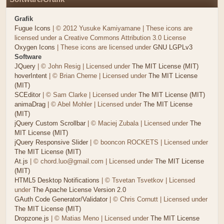
Grafik
Fugue Icons
| © 2012 Yusuke Kamiyamane | These icons are
licensed under a Creative Commons Attribution 3.0 License
Oxygen Icons
| These icons are licensed under
GNU LGPLv3
Software
JQuery
| © John Resig | Licensed under
The MIT License (MIT)
hoverIntent
| © Brian Cherne | Licensed under
The MIT License
(MIT)
SCEditor
| © Sam Clarke | Licensed under
The MIT License (MIT)
animaDrag
| © Abel Mohler | Licensed under
The MIT License
(MIT)
jQuery Custom Scrollbar
| © Maciej Zubala | Licensed under
The
MIT License (MIT)
jQuery Responsive Slider
| © booncon ROCKETS | Licensed under
The MIT License (MIT)
At.js
| © chord.luo@gmail.com | Licensed under
The MIT License
(MIT)
HTML5 Desktop Notifications
| © Tsvetan Tsvetkov | Licensed
under
The Apache License Version 2.0
GAuth Code Generator/Validator
| © Chris Cornutt | Licensed under
The MIT License (MIT)
Dropzone.js
| © Matias Meno | Licensed under
The MIT License