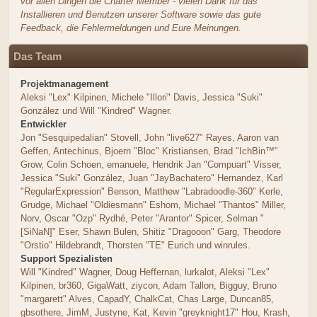
vor allen Dingen die Charter Member - vielen Dank für das
Installieren und Benutzen unserer Software sowie das gute
Feedback, die Fehlermeldungen und Eure Meinungen.
Das Team
Projektmanagement
Aleksi "Lex" Kilpinen, Michele "Illori" Davis, Jessica "Suki"
González und Will "Kindred" Wagner.
Entwickler
Jon "Sesquipedalian" Stovell, John "live627" Rayes, Aaron van
Geffen, Antechinus, Bjoern "Bloc" Kristiansen, Brad "IchBin™"
Grow, Colin Schoen, emanuele, Hendrik Jan "Compuart" Visser,
Jessica "Suki" González, Juan "JayBachatero" Hernandez, Karl
"RegularExpression" Benson, Matthew "Labradoodle-360" Kerle,
Grudge, Michael "Oldiesmann" Eshom, Michael "Thantos" Miller,
Norv, Oscar "Ozp" Rydhé, Peter "Arantor" Spicer, Selman "
[SiNaN]" Eser, Shawn Bulen, Shitiz "Dragooon" Garg, Theodore
"Orstio" Hildebrandt, Thorsten "TE" Eurich und winrules.
Support Spezialisten
Will "Kindred" Wagner, Doug Heffernan, lurkalot, Aleksi "Lex"
Kilpinen, br360, GigaWatt, ziycon, Adam Tallon, Bigguy, Bruno
"margarett" Alves, CapadY, ChalkCat, Chas Large, Duncan85,
gbsothere, JimM, Justyne, Kat, Kevin "greyknight17" Hou, Krash,