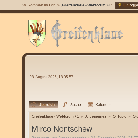
Willkommen im Forum „
Greifenklaue - Webforum +1
“.
Einlogg
08. August 2026, 18:05:57
Übersicht
Suche
Kalender
Greifenklaue - Webforum +1
Allgemeines
OffTopic
Gl
►
►
►
Mirco Nontschew