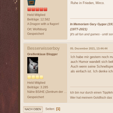
Ruhe in Frieden, Mirco.
Held Mitglied
Beiträge: 12.582
A Dragon with a flagon!
In Memoriam Gary Gygax (1938
Ort: Wolfsburg
(1977-2021)
Gespeichert
|
It's all fun and games - until s
Besserwisserboy
05. Dezember 2021, 13:44:44
Greifenklaue Blogger
Ich habe mir gestern noch m
auch Humor wandelt sich bek
Auch wenn seine Schnellspre
als einfach ist. Ich denke 
Held Mitglied
Beiträge: 3.285
Nähe BS/HE (Zentrum der Welt)
Ich bin nur durch einen Tippfehl
Gespeichert
Wer hat meinem Goldfisch das
1
Seiten
NACH OBEN