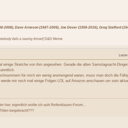
-2008), Dave Arneson (1947-2009), Joe Dever (1956-2016), Greg Stafford (194
omebody fails a saving throw!
| D&D Meme
Letzte
al einige Sketche von ihm angesehen. Gerade die alten Samstagnacht-Dinge
anntlich.
chnummern für mich ein wenig anstrengend waren, muss man doch die Fähigke
ich werde mir noch mal einige Folgen LOL auf Amazon anschauen um sein aktu
er hier, eigentlich wollte ich aufs Reifenklauen-Forum...
 Töten beigebracht???