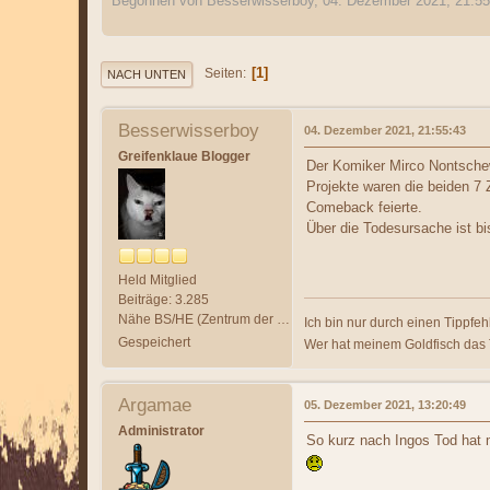
Begonnen von Besserwisserboy, 04. Dezember 2021, 21:55
1
Seiten
NACH UNTEN
Besserwisserboy
04. Dezember 2021, 21:55:43
Greifenklaue Blogger
Der Komiker Mirco Nontschew
Projekte waren die beiden 7 
Comeback feierte.
Über die Todesursache ist b
Held Mitglied
Beiträge: 3.285
Nähe BS/HE (Zentrum der Welt)
Ich bin nur durch einen Tippfehl
Gespeichert
Wer hat meinem Goldfisch das
Argamae
05. Dezember 2021, 13:20:49
Administrator
So kurz nach Ingos Tod hat m