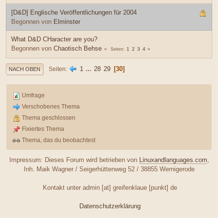
[D&D] Englische Veröffentlichungen für 2004
Begonnen von
Elminster
What D&D CHaracter are you?
Begonnen von
Chaotisch Behse
1
2
3
4
Seiten
1
...
28
29
30
Seiten
NACH OBEN
Umfrage
Verschobenes Thema
Thema geschlossen
Fixiertes Thema
Thema, das du beobachtest
Impressum: Dieses Forum wird betrieben von
Linuxandlanguages.com
,
Inh. Maik Wagner / Seigerhüttenweg 52 / 38855 Wernigerode
Kontakt unter admin [at] greifenklaue [punkt] de
Datenschutzerklärung