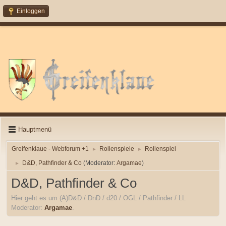
Einloggen
Hauptmenü
Greifenklaue - Webforum +1
Rollenspiele
Rollenspiel
►
►
D&D, Pathfinder & Co
(Moderator:
Argamae
)
►
D&D, Pathfinder & Co
Hier geht es um (A)D&D / DnD / d20 / OGL / Pathfinder / LL
Moderator:
Argamae
.