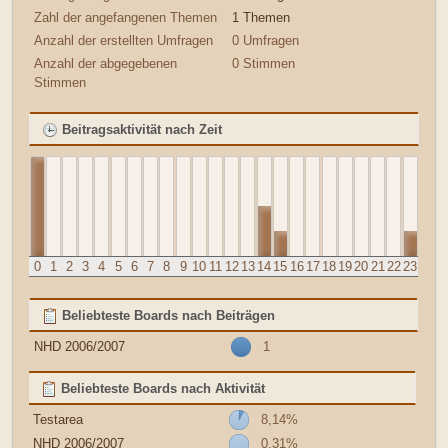
Zahl der angefangenen Themen
1 Themen
Anzahl der erstellten Umfragen
0 Umfragen
Anzahl der abgegebenen
0 Stimmen
Stimmen
Beitragsaktivität nach Zeit
0
1
2
3
4
5
6
7
8
9
10
11
12
13
14
15
16
17
18
19
20
21
22
23
Beliebteste Boards nach Beiträgen
NHD 2006/2007
1
Beliebteste Boards nach Aktivität
Testarea
8,14%
NHD 2006/2007
0,31%