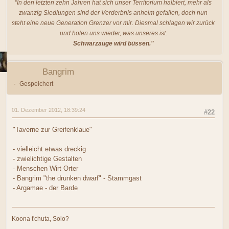
"In den letzten zehn Jahren hat sich unser Territorium halbiert, mehr als
zwanzig Siedlungen sind der Verderbnis anheim gefallen, doch nun
steht eine neue Generation Grenzer vor mir. Diesmal schlagen wir zurück
und holen uns wieder, was unseres ist.
Schwarzauge wird büssen."
Bangrim
Gespeichert
01. Dezember 2012, 18:39:24
#22
"Taverne zur Greifenklaue"
- vielleicht etwas dreckig
- zwielichtige Gestalten
- Menschen Wirt Orter
- Bangrim "the drunken dwarf" - Stammgast
- Argamae - der Barde
Koona t'chuta, Solo?