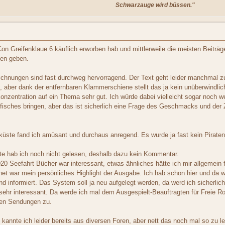
Schwarzauge wird büssen."
 Greifenklaue 6 käuflich erworben hab und mittlerweile die meisten Beiträge
en geben.
hnungen sind fast durchweg hervorragend. Der Text geht leider manchmal zu
 aber dank der entfernbaren Klammerschiene stellt das ja kein unüberwindlic
Konzentration auf ein Thema sehr gut. Ich würde dabei vielleicht sogar noch w
sches bringen, aber das ist sicherlich eine Frage des Geschmacks und der Z
küste fand ich amüsant und durchaus anregend. Es wurde ja fast kein Pirate
e hab ich noch nicht gelesen, deshalb dazu kein Kommentar.
Seefahrt Bücher war interessant, etwas ähnliches hätte ich mir allgemein fü
anet war mein persönliches Highlight der Ausgabe. Ich hab schon hier und da
nd informiert. Das System soll ja neu aufgelegt werden, da werd ich sicherlic
ehr interessant. Da werde ich mal dem Ausgespielt-Beauftragten für Freie R
ten Sendungen zu.
kannte ich leider bereits aus diversen Foren, aber nett das noch mal so zu l