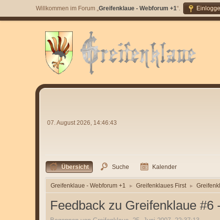
Willkommen im Forum „
Greifenklaue - Webforum +1
“.
Einlogg
07. August 2026, 14:46:43
Übersicht
Suche
Kalender
Greifenklaue - Webforum +1
Greifenklaues First
Greifenk
►
►
Feedback zu Greifenklaue #6 