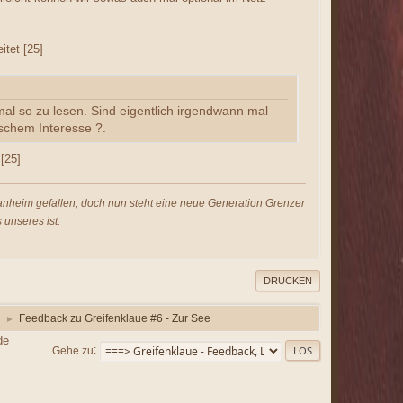
tet [25]
mal so zu lesen. Sind eigentlich irgendwann mal
ischem Interesse ?.
[25]
s anheim gefallen, doch nun steht eine neue Generation Grenzer
 unseres ist.
DRUCKEN
Feedback zu Greifenklaue #6 - Zur See
►
de
Gehe zu