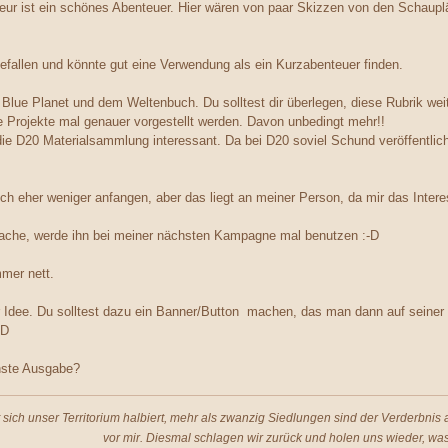
r ist ein schönes Abenteuer. Hier wären von paar Skizzen von den Schauplä
efallen und könnte gut eine Verwendung als ein Kurzabenteuer finden.
zu Blue Planet und dem Weltenbuch. Du solltest dir überlegen, diese Rubrik we
 Projekte mal genauer vorgestellt werden. Davon unbedingt mehr!!
ie D20 Materialsammlung interessant. Da bei D20 soviel Schund veröffentlic
ch eher weniger anfangen, aber das liegt an meiner Person, da mir das Interes
e Sache, werde ihn bei meiner nächsten Kampagne mal benutzen :-D
mer nett.
 Idee. Du solltest dazu ein Banner/Button machen, das man dann auf seine
-D
hste Ausgabe?
t sich unser Territorium halbiert, mehr als zwanzig Siedlungen sind der Verderbni
vor mir. Diesmal schlagen wir zurück und holen uns wieder, was