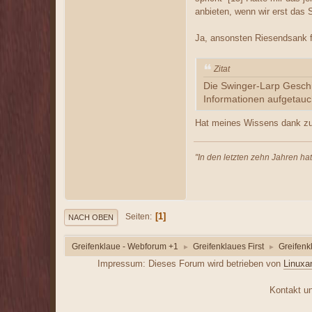
anbieten, wenn wir erst das S
Ja, ansonsten Riesendsank f
Zitat
Die Swinger-Larp Geschic
Informationen aufgetauch
Hat meines Wissens dank zu 
"In den letzten zehn Jahren ha
1
Seiten
NACH OBEN
Greifenklaue - Webforum +1
Greifenklaues First
Greifenk
►
►
Impressum: Dieses Forum wird betrieben von
Linuxa
Kontakt unt