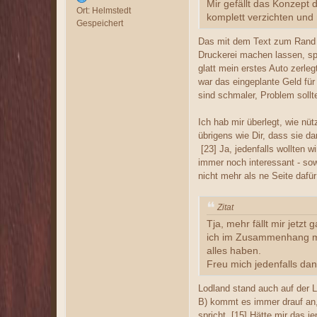
Mir gefällt das Konzept 
Ort: Helmstedt
komplett verzichten und
Gespeichert
Das mit dem Text zum Rand is
Druckerei machen lassen, spr
glatt mein erstes Auto zerle
war das eingeplante Geld für
sind schmaler, Problem sollte
Ich hab mir überlegt, wie nüt
übrigens wie Dir, dass sie d
[23] Ja, jedenfalls wollten w
immer noch interessant - sow
nicht mehr als ne Seite daf
Zitat
Tja, mehr fällt mir jetz
ich im Zusammenhang mit
alles haben.
Freu mich jedenfalls dan
Lodland stand auch auf der L
B) kommt es immer drauf an, 
spricht [15] Hätte mir das j