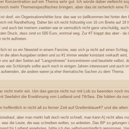
der Konzentration auf ein Thema sehr gut. Ich würde dabei vielleicht s
 noch mehr Themenspezifisches bringen, aber das ist sicherlich eine 
t doof, ein Organisationsfehler bzw. das war so (willkommen bei hinter den Ku
ich mit Randheftung. Daher bin ich recht frühzeitig von 16 cm Breite auf 1
gt und auch bei meinem zweiten war er vermutlich nicht ganz unschuldig, auch w
 den Druck, dass sind so 500 Euro, erstmal weg. Zur #7 klappt das aber - da l
 nicht auftreten.
zlich ist so ein Newsteil in einem Fanzine, was sich ja nicht auf einen Schlag
ann die alten Ausgaben ordern und so #1 immer wieder konstant verkauft wird, 
ir uns auf den Seiten auf "Langzeitnews" konzentrieren und beurteile selbst, da
as wie Schlümpfe sollte auch noch in einigen Jahren interessant und auch im
ür aufwenden, die andere waren ja eher thematische Sachen zu dem Thema.
t gar nicht mehr ein. Um das ganze nicht nur mit Lob zu beenden noch 
 Seefahrt die Erwähnung von Lodland und 7thSea. Die hätten da noch 
n hoffentlich in nicht all zu ferner Zeit auf Greifenklaue#7 und die al
istedrauf, aber man merkt halt doch recht schnell, man kann A) nicht alles m
was die Leute, die was schreiben wollen, so anbieten. Das BP so gelungen ist
emand für Lodland angeboten, hätte ich das selbstverständlich genommen. Vie