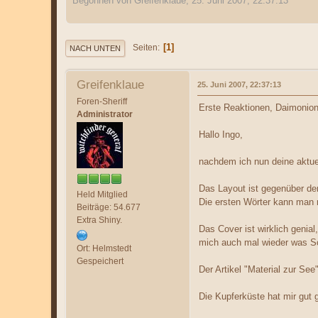
Begonnen von Greifenklaue, 25. Juni 2007, 22:37:13
1
Seiten
NACH UNTEN
Greifenklaue
25. Juni 2007, 22:37:13
Foren-Sheriff
Erste Reaktionen, Daimonion
Administrator
Hallo Ingo,
nachdem ich nun deine aktu
Das Layout ist gegenüber den
Held Mitglied
Die ersten Wörter kann man n
Beiträge: 54.677
Extra Shiny.
Das Cover ist wirklich genial
mich auch mal wieder was Sc
Ort: Helmstedt
Gespeichert
Der Artikel "Material zur See
Die Kupferküste hat mir gut g