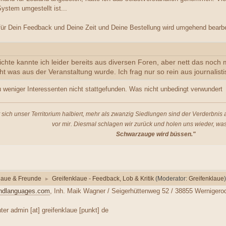
ystem umgestellt ist...
ür Dein Feedback und Deine Zeit und Deine Bestellung wird umgehend bearbei
hte kannte ich leider bereits aus diversen Foren, aber nett das noch 
t was aus der Veranstaltung wurde. Ich frag nur so rein aus journalist
weniger Interessenten nicht stattgefunden. Was nicht unbedingt verwundert 
t sich unser Territorium halbiert, mehr als zwanzig Siedlungen sind der Verderbni
vor mir. Diesmal schlagen wir zurück und holen uns wieder, was
Schwarzauge wird büssen."
laue & Freunde
Greifenklaue - Feedback, Lob & Kritik
(Moderator:
Greifenklaue
)
►
ndlanguages.com
, Inh. Maik Wagner / Seigerhüttenweg 52 / 38855 Wernigero
er admin [at] greifenklaue [punkt] de