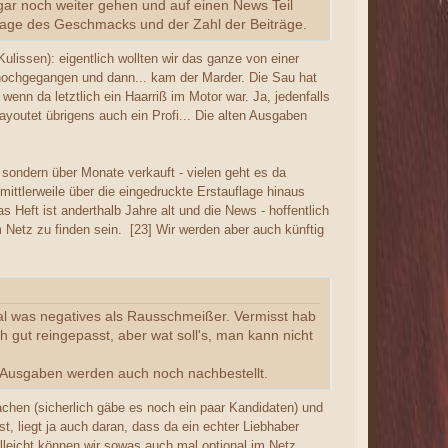
ogar noch weiter gehen und auf einen News Teil
Frage des Geschmacks und der Zahl der Beiträge.
lissen): eigentlich wollten wir das ganze von einer
8 hochgegangen und dann... kam der Marder. Die Sau hat
enn da letztlich ein Haarriß im Motor war. Ja, jedenfalls
ayoutet übrigens auch ein Profi... Die alten Ausgaben
, sondern über Monate verkauft - vielen geht es da
mittlerweile über die eingedruckte Erstauflage hinaus
s Heft ist anderthalb Jahre alt und die News - hoffentlich
 Netz zu finden sein. [23] Wir werden aber auch künftig
mal was negatives als Rausschmeißer. Vermisst hab
gut reingepasst, aber wat soll's, man kann nicht
ten Ausgaben werden auch noch nachbestellt.
achen (sicherlich gäbe es noch ein paar Kandidaten) und
, liegt ja auch daran, dass da ein echter Liebhaber
lleicht können wir sowas auch mal optional im Netz