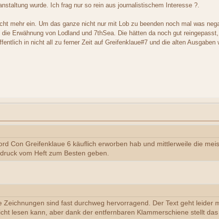
nstaltung wurde. Ich frag nur so rein aus journalistischem Interesse ?.
r nicht mehr ein. Um das ganze nicht nur mit Lob zu beenden noch mal was ne
ie Erwähnung von Lodland und 7thSea. Die hätten da noch gut reingepasst, a
fentlich in nicht all zu ferner Zeit auf Greifenklaue#7 und die alten Ausgabe
d Con Greifenklaue 6 käuflich erworben hab und mittlerweile die meist
ndruck vom Heft zum Besten geben.
Zeichnungen sind fast durchweg hervorragend. Der Text geht leider 
cht lesen kann, aber dank der entfernbaren Klammerschiene stellt das 