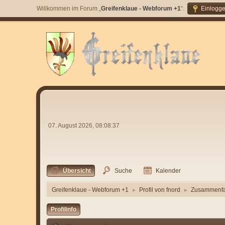
Willkommen im Forum „
Greifenklaue - Webforum +1
“.
Einlogg
07. August 2026, 08:08:37
Übersicht
Suche
Kalender
Greifenklaue - Webforum +1
Profil von fnord
Zusammenf
►
►
Profilinfo