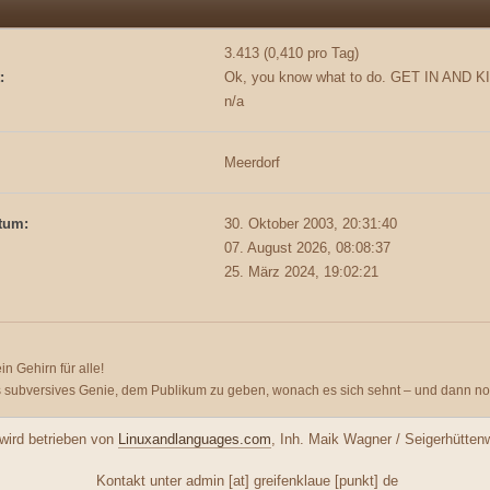
3.413 (0,410 pro Tag)
:
Ok, you know what to do. GET IN AND K
n/a
Meerdorf
tum:
30. Oktober 2003, 20:31:40
07. August 2026, 08:08:37
25. März 2024, 19:02:21
ein Gehirn für alle!
s subversives Genie, dem Publikum zu geben, wonach es sich sehnt – und dann n
ird betrieben von
Linuxandlanguages.com
, Inh. Maik Wagner / Seigerhütte
Kontakt unter admin [at] greifenklaue [punkt] de