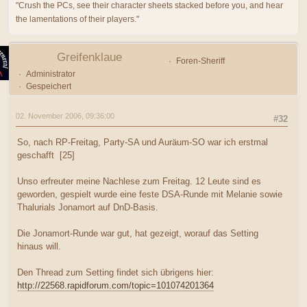
"Crush the PCs, see their character sheets stacked before you, and hear
the lamentations of their players."
Greifenklaue
Foren-Sheriff
Administrator
Gespeichert
02. November 2006, 09:36:00
#32
So, nach RP-Freitag, Party-SA und Auräum-SO war ich erstmal
geschafft [25]
Unso erfreuter meine Nachlese zum Freitag. 12 Leute sind es
geworden, gespielt wurde eine feste DSA-Runde mit Melanie sowie
Thalurials Jonamort auf DnD-Basis.
Die Jonamort-Runde war gut, hat gezeigt, worauf das Setting
hinaus will.
Den Thread zum Setting findet sich übrigens hier:
http://22568.rapidforum.com/topic=101074201364