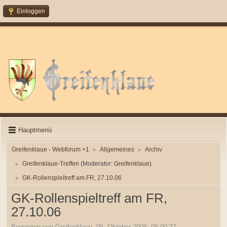
Einloggen
Hauptmenü
Greifenklaue - Webforum +1
Allgemeines
Archiv
►
►
Greifenklaue-Treffen
(Moderator:
Greifenklaue
)
►
GK-Rollenspieltreff am FR, 27.10.06
►
GK-Rollenspieltreff am FR,
27.10.06
Begonnen von Greifenklaue, 05. Oktober 2006, 08:00:37