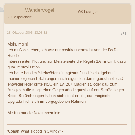
Wandervogel
GK Lounger
Gespeichert
28. Oktober 2006, 13:08:32
#31
Moin, moin!
Ich muß gestehen, ich war nur positiv überrascht von der D&D-
Runde.
Interessanter Plot und auf Meisterseite die Regeln 1A im Griff, dazu
gute Improvisation.
Ich hatte bei den Stichwörtern "magiearm" und "selbstgebaut"
meinen eigenen Erfahrungen nach eigentlich damit gerechnet, daß
entweder jeder dritte NSC ein Lvl 20+ Magier ist, oder daß zum
Ausgleich die magischen Gegenstände quasi auf der Straße liegen.
Beide Befürchtungen haben sich nicht erfüllt, das magische
Upgrade hielt sich im vorgegebenen Rahmen.
Mir tun nur die Novizinnen leid...
"Conan, what is good in GMing?" -