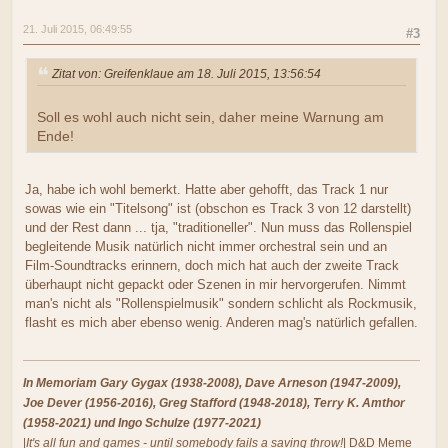
21. Juli 2015, 06:49:55
#3
Zitat von: Greifenklaue am 18. Juli 2015, 13:56:54
Soll es wohl auch nicht sein, daher meine Warnung am
Ende!
Ja, habe ich wohl bemerkt. Hatte aber gehofft, das Track 1 nur
sowas wie ein "Titelsong" ist (obschon es Track 3 von 12 darstellt)
und der Rest dann ... tja, "traditioneller". Nun muss das Rollenspiel
begleitende Musik natürlich nicht immer orchestral sein und an
Film-Soundtracks erinnern, doch mich hat auch der zweite Track
überhaupt nicht gepackt oder Szenen in mir hervorgerufen. Nimmt
man's nicht als "Rollenspielmusik" sondern schlicht als Rockmusik,
flasht es mich aber ebenso wenig. Anderen mag's natürlich gefallen.
In Memoriam Gary Gygax (1938-2008), Dave Arneson (1947-2009),
Joe Dever (1956-2016), Greg Stafford (1948-2018), Terry K. Amthor
(1958-2021) und Ingo Schulze (1977-2021)
|
It's all fun and games - until somebody fails a saving throw!
| D&D Meme