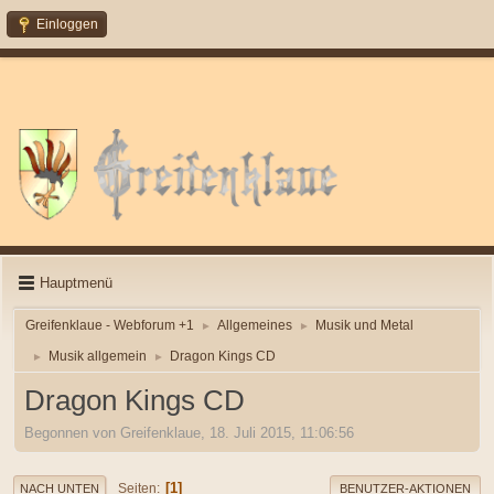
Einloggen
Hauptmenü
Greifenklaue - Webforum +1
Allgemeines
Musik und Metal
►
►
Musik allgemein
Dragon Kings CD
►
►
Dragon Kings CD
Begonnen von Greifenklaue, 18. Juli 2015, 11:06:56
1
Seiten
NACH UNTEN
BENUTZER-AKTIONEN