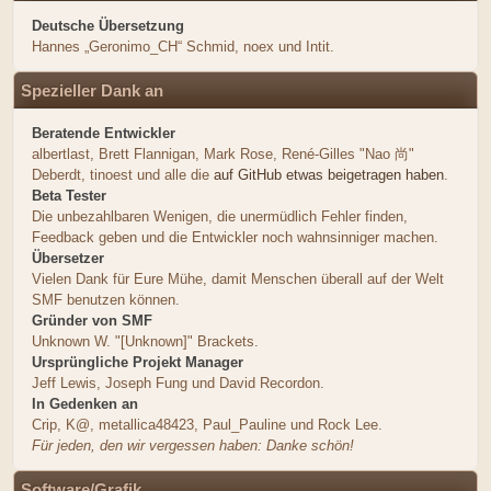
Deutsche Übersetzung
Hannes „Geronimo_CH“ Schmid, noex und Intit.
Spezieller Dank an
Beratende Entwickler
albertlast, Brett Flannigan, Mark Rose, René-Gilles "Nao 尚"
Deberdt, tinoest und alle die
auf GitHub etwas beigetragen haben
.
Beta Tester
Die unbezahlbaren Wenigen, die unermüdlich Fehler finden,
Feedback geben und die Entwickler noch wahnsinniger machen.
Übersetzer
Vielen Dank für Eure Mühe, damit Menschen überall auf der Welt
SMF benutzen können.
Gründer von SMF
Unknown W. "[Unknown]" Brackets.
Ursprüngliche Projekt Manager
Jeff Lewis, Joseph Fung und David Recordon.
In Gedenken an
Crip, K@, metallica48423, Paul_Pauline und Rock Lee.
Für jeden, den wir vergessen haben: Danke schön!
Software/Grafik