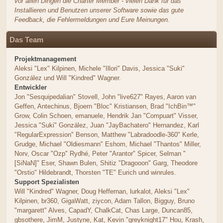
vor allen Dingen die Charter Member - vielen Dank für das
Installieren und Benutzen unserer Software sowie das gute
Feedback, die Fehlermeldungen und Eure Meinungen.
Das Team
Projektmanagement
Aleksi "Lex" Kilpinen, Michele "Illori" Davis, Jessica "Suki"
González und Will "Kindred" Wagner.
Entwickler
Jon "Sesquipedalian" Stovell, John "live627" Rayes, Aaron van
Geffen, Antechinus, Bjoern "Bloc" Kristiansen, Brad "IchBin™"
Grow, Colin Schoen, emanuele, Hendrik Jan "Compuart" Visser,
Jessica "Suki" González, Juan "JayBachatero" Hernandez, Karl
"RegularExpression" Benson, Matthew "Labradoodle-360" Kerle,
Grudge, Michael "Oldiesmann" Eshom, Michael "Thantos" Miller,
Norv, Oscar "Ozp" Rydhé, Peter "Arantor" Spicer, Selman "
[SiNaN]" Eser, Shawn Bulen, Shitiz "Dragooon" Garg, Theodore
"Orstio" Hildebrandt, Thorsten "TE" Eurich und winrules.
Support Spezialisten
Will "Kindred" Wagner, Doug Heffernan, lurkalot, Aleksi "Lex"
Kilpinen, br360, GigaWatt, ziycon, Adam Tallon, Bigguy, Bruno
"margarett" Alves, CapadY, ChalkCat, Chas Large, Duncan85,
gbsothere, JimM, Justyne, Kat, Kevin "greyknight17" Hou, Krash,