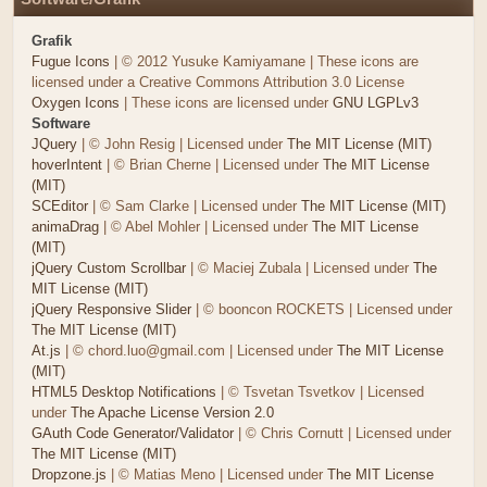
Grafik
Fugue Icons
| © 2012 Yusuke Kamiyamane | These icons are
licensed under a Creative Commons Attribution 3.0 License
Oxygen Icons
| These icons are licensed under
GNU LGPLv3
Software
JQuery
| © John Resig | Licensed under
The MIT License (MIT)
hoverIntent
| © Brian Cherne | Licensed under
The MIT License
(MIT)
SCEditor
| © Sam Clarke | Licensed under
The MIT License (MIT)
animaDrag
| © Abel Mohler | Licensed under
The MIT License
(MIT)
jQuery Custom Scrollbar
| © Maciej Zubala | Licensed under
The
MIT License (MIT)
jQuery Responsive Slider
| © booncon ROCKETS | Licensed under
The MIT License (MIT)
At.js
| © chord.luo@gmail.com | Licensed under
The MIT License
(MIT)
HTML5 Desktop Notifications
| © Tsvetan Tsvetkov | Licensed
under
The Apache License Version 2.0
GAuth Code Generator/Validator
| © Chris Cornutt | Licensed under
The MIT License (MIT)
Dropzone.js
| © Matias Meno | Licensed under
The MIT License