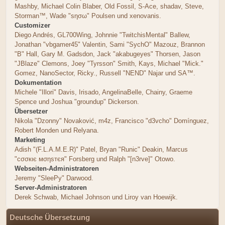
Mashby, Michael Colin Blaber, Old Fossil, S-Ace, shadav, Steve,
Storman™, Wade "sησω" Poulsen und xenovanis.
Customizer
Diego Andrés, GL700Wing, Johnnie "TwitchisMental" Ballew,
Jonathan "vbgamer45" Valentin, Sami "SychO" Mazouz, Brannon
"B" Hall, Gary M. Gadsdon, Jack "akabugeyes" Thorsen, Jason
"JBlaze" Clemons, Joey "Tyrsson" Smith, Kays, Michael "Mick."
Gomez, NanoSector, Ricky., Russell "NEND" Najar und SA™.
Dokumentation
Michele "Illori" Davis, Irisado, AngelinaBelle, Chainy, Graeme
Spence und Joshua "groundup" Dickerson.
Übersetzer
Nikola "Dzonny" Novaković, m4z, Francisco "d3vcho" Domínguez,
Robert Monden und Relyana.
Marketing
Adish "(F.L.A.M.E.R)" Patel, Bryan "Runic" Deakin, Marcus
"cσσкιє мσηѕтєя" Forsberg und Ralph "[n3rve]" Otowo.
Webseiten-Administratoren
Jeremy "SleePy" Darwood.
Server-Administratoren
Derek Schwab, Michael Johnson und Liroy van Hoewijk.
Deutsche Übersetzung