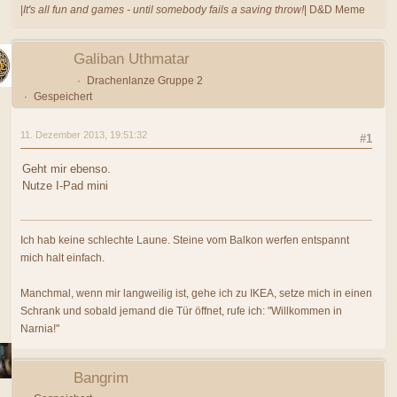
|
It's all fun and games - until somebody fails a saving throw!
| D&D Meme
Galiban Uthmatar
Drachenlanze Gruppe 2
Gespeichert
11. Dezember 2013, 19:51:32
#1
Geht mir ebenso.
Nutze I-Pad mini
Ich hab keine schlechte Laune. Steine vom Balkon werfen entspannt
mich halt einfach.
Manchmal, wenn mir langweilig ist, gehe ich zu IKEA, setze mich in einen
Schrank und sobald jemand die Tür öffnet, rufe ich: "Willkommen in
Narnia!"
Bangrim