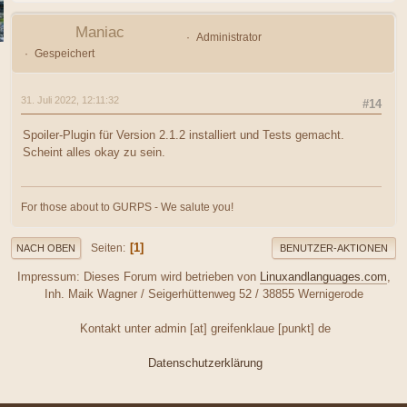
Maniac
Administrator
Gespeichert
31. Juli 2022, 12:11:32
#14
Spoiler-Plugin für Version 2.1.2 installiert und Tests gemacht.
Scheint alles okay zu sein.
For those about to GURPS - We salute you!
1
Seiten
NACH OBEN
BENUTZER-AKTIONEN
Impressum: Dieses Forum wird betrieben von
Linuxandlanguages.com
,
Inh. Maik Wagner / Seigerhüttenweg 52 / 38855 Wernigerode
Kontakt unter admin [at] greifenklaue [punkt] de
Datenschutzerklärung