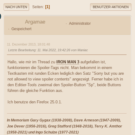
1
Seiten
NACH UNTEN
BENUTZER-AKTIONEN
Argamae
Administrator
Gespeichert
11. Dezember 2013, 18:01:48
Letzte Bearbeitung
: 11. Mai 2022, 19:42:26 von Maniac
Hallo, wie mir im Thread zu
IRON MAN 3
aufgefallen ist,
funktionieren die Spoiler-Tags nicht. Man bekommt in einem
Textkasten mit runden Ecken lediglich den Satz "Sorry but you are
not allowed to view spoiler contents" angezeigt. Ferner habe ich in
den Editier-Tools zweimal den Spoiler-Button "Sp", beide Buttons
führen die gleiche Funktion aus.
Ich benutze den Firefox 25.0.1.
In Memoriam Gary Gygax (1938-2008), Dave Arneson (1947-2009),
Joe Dever (1956-2016), Greg Stafford (1948-2018), Terry K. Amthor
(1958-2021) und Ingo Schulze (1977-2021)