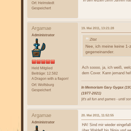
"In den letzten zehn Jahren ha
Ort: Helmstedt
Gespeichert
Argamae
19. Mai 2011, 13:21:28
Administrator
Zitat
Nee, ich meine keine 1-
gegeneinander.
Ach soooo, ja, ich weiß, wel
Held Mitglied
dem Cover. Kann jemand hel
Beiträge: 12.582
A Dragon with a flagon!
Ort: Wolfsburg
In Memoriam Gary Gygax (1938
Gespeichert
(1977-2021)
|
It's all fun and games - until s
Argamae
20. Mai 2011, 11:52:55
Administrator
HA! Sind mir wieder eingefall
über Waldelf bis Ninja und w