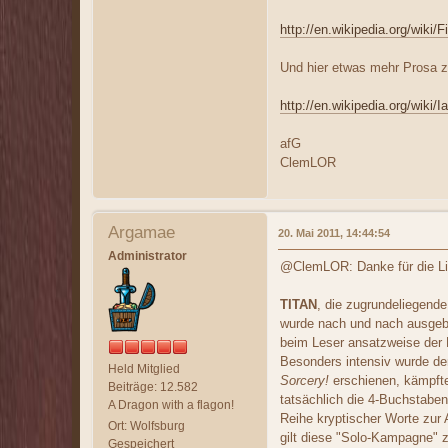
http://en.wikipedia.org/wiki/
Und hier etwas mehr Prosa z
http://en.wikipedia.org/wiki/
afG
ClemLOR
Argamae
20. Mai 2011, 14:44:54
Administrator
@ClemLOR: Danke für die Lin
TITAN
, die zugrundeliegend
wurde nach und nach ausgeba
beim Leser ansatzweise der
Besonders intensiv wurde de
Held Mitglied
Sorcery!
erschienen, kämpfte
Beiträge: 12.582
tatsächlich die 4-Buchstabe
A Dragon with a flagon!
Reihe kryptischer Worte zur 
Ort: Wolfsburg
gilt diese "Solo-Kampagne" 
Gespeichert