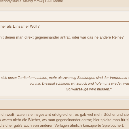
omebody fails a saving throw!
| D&D Meme
cher als Einsamer Wolf?
mit denen man direkt gegeneinander antrat, oder war das ne andere Reihe?
t sich unser Territorium halbiert, mehr als zwanzig Siedlungen sind der Verderbni
vor mir. Diesmal schlagen wir zurück und holen uns wieder, was
Schwarzauge wird büssen."
ich weiß, waren sie insgesamt erfolgreicher: es gab viel mehr Bücher und sie
s waren nicht die Bücher, wo man gegeneinander antrat; hier spielte man für
sicher gab's auch von anderen Verlagen ähnlich konzipierte Spielbücher).