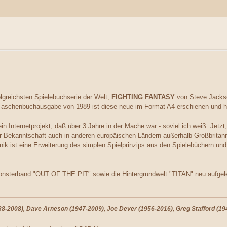
lgreichsten Spielebuchserie der Welt,
FIGHTING FANTASY
von Steve Jackso
Taschenbuchausgabe von 1989 ist diese neue im Format A4 erschienen und h
n Internetprojekt, daß über 3 Jahre in der Mache war - soviel ich weiß. Jetzt
 Bekanntschaft auch in anderen europäischen Ländern außerhalb Großbritan
ik ist eine Erweiterung des simplen Spielprinzips aus den Spielebüchern u
Monsterband "OUT OF THE PIT" sowie die Hintergrundwelt "TITAN" neu aufgel
-2008), Dave Arneson (1947-2009), Joe Dever (1956-2016), Greg Stafford (194