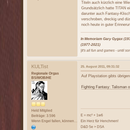
Titeln auch kürzlich eine Wi
Grundsätzlich hatte TITAN e
darunter auch Fantasy-Klische
verschroben, dreckig und düs
noch heute in guter Erinneru
In Memoriam Gary Gygax (1938
(1977-2021)
|
It's all fun and games - until s
KULTist
25. August 2011, 09:31:32
Regionale Orgas
Auf Playstation gibts übrige
BS/WOB/HE
Fighting Fantasy: Talisman o
Held Mitglied
E = mc² + 1w6
Beiträge: 3.596
Wenn Engel fallen, können Dämonen aufsteigen!
Ein Herz für Henchmen!
D&D 5e > DSA