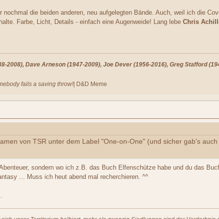
ier nochmal die beiden anderen, neu aufgelegten Bände. Auch, weil ich die Co
halte. Farbe, Licht, Details - einfach eine Augenweide! Lang lebe
Chris Achil
-2008), Dave Arneson (1947-2009), Joe Dever (1956-2016), Greg Stafford (194
omebody fails a saving throw!
| D&D Meme
kamen von TSR unter dem Label "One-on-One" (und sicher gab's auch 
-Abenteuer, sondern wo ich z.B. das Buch Elfenschütze habe und du das Buch
ntasy ... Muss ich heut abend mal recherchieren. ^^
.