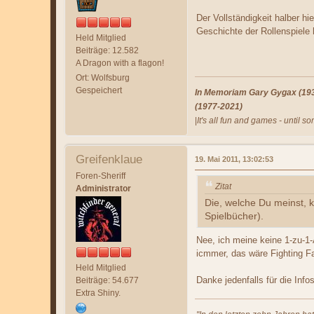
Der Vollständigkeit halber h
Geschichte der Rollenspiele 
Held Mitglied
Beiträge: 12.582
A Dragon with a flagon!
Ort: Wolfsburg
Gespeichert
In Memoriam Gary Gygax (1938
(1977-2021)
|
It's all fun and games - until s
Greifenklaue
19. Mai 2011, 13:02:53
Foren-Sheriff
Zitat
Administrator
Die, welche Du meinst, 
Spielbücher).
Nee, ich meine keine 1-zu-1
icmmer, das wäre Fighting Fa
Held Mitglied
Danke jedenfalls für die Infos
Beiträge: 54.677
Extra Shiny.