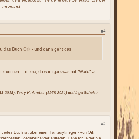
s anheim gefallen, doch nun steht eine neue Generation Grenzer
 unseres ist.
#4
du das Buch Ork - und dann geht das
el erinnern... meine, da war irgendwas mit "World" auf
8-2018), Terry K. Amthor (1958-2021) und Ingo Schulze
#5
. Jedes Buch ist über einen Fantasykrieger - von Ork
ndenbasiert" gegeneinander antreten. Habe ich leider nie