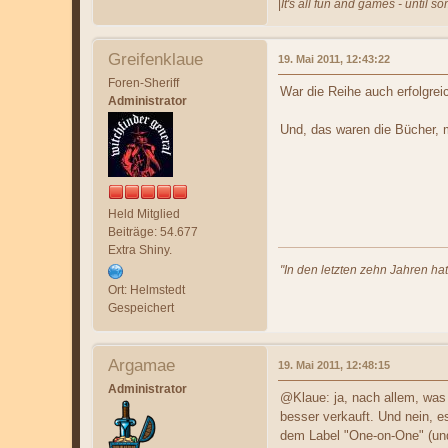
|
It's all fun and games - until s
Greifenklaue
19. Mai 2011, 12:43:22
Foren-Sheriff
War die Reihe auch erfolgrei
Administrator
Und, das waren die Bücher, 
Held Mitglied
Beiträge: 54.677
Extra Shiny.
"In den letzten zehn Jahren ha
Ort: Helmstedt
Gespeichert
Argamae
19. Mai 2011, 12:48:15
Administrator
@Klaue: ja, nach allem, was 
besser verkauft. Und nein, e
dem Label "One-on-One" (und 