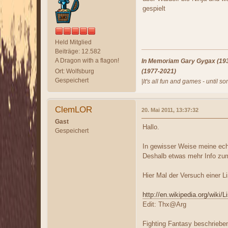
gespielt
Held Mitglied
Beiträge: 12.582
A Dragon with a flagon!
In Memoriam Gary Gygax (1938
Ort: Wolfsburg
(1977-2021)
Gespeichert
|
It's all fun and games - until s
ClemLOR
20. Mai 2011, 13:37:32
Gast
Hallo.
Gespeichert
In gewisser Weise meine echt
Deshalb etwas mehr Info zum H
Hier Mal der Versuch einer Lis
http://en.wikipedia.org/wiki
Edit: Thx@Arg
Fighting Fantasy beschriebe