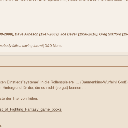
-2008), Dave Arneson (1947-2009), Joe Dever (1956-2016), Greg Stafford (194
omebody fails a saving throw!
| D&D Meme
en Einstiegs"systeme" in die Rollenspielerei ... (Daumenkino-Würfeln! Groß)
intergrund für die, die es nicht (so gut) kennen ...
te der Titel von früher:
/List_of_Fighting_Fantasy_game_books
n: