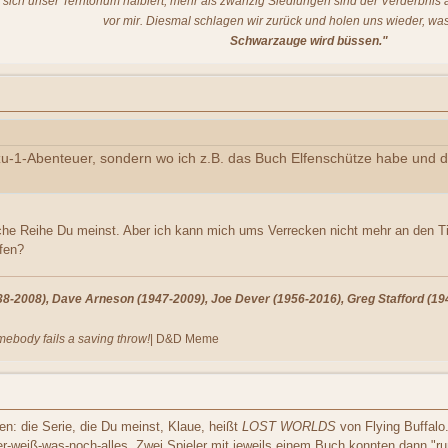
t sich unser Territorium halbiert, mehr als zwanzig Siedlungen sind der Verderbni
vor mir. Diesmal schlagen wir zurück und holen uns wieder, was
Schwarzauge wird büssen."
zu-1-Abenteuer, sondern wo ich z.B. das Buch Elfenschütze habe und 
che Reihe Du meinst. Aber ich kann mich ums Verrecken nicht mehr an den Tit
fen?
-2008), Dave Arneson (1947-2009), Joe Dever (1956-2016), Greg Stafford (194
omebody fails a saving throw!
| D&D Meme
en: die Serie, die Du meinst, Klaue, heißt
LOST WORLDS
von Flying Buffalo
er-weiß-was-noch-alles. Zwei Spieler mit jeweils einem Buch konnten dann "ru