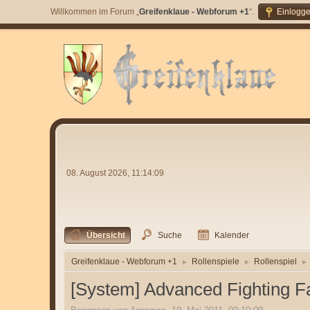
Willkommen im Forum „
Greifenklaue - Webforum +1
“.
Einlogg
08. August 2026, 11:14:09
Übersicht
Suche
Kalender
Greifenklaue - Webforum +1
Rollenspiele
Rollenspiel
►
►
►
[System] Advanced Fighting Fa