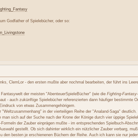
Fighting_Fantasy
um Godfather of Spielebücher, oder so:
Ian_Livingstone
ks, ClemLor - den ersten mußte aber nochmal bearbeiten, der führt ins Leere
e Fantasywelt der meisten "AbenteuerSpieleBücher" (wie die
Fighting-Fantasy
ut - auch zukünftige Spielebücher referenzierten dann häufiger bestimmte Or
 Eindruck von etwas Zusammengehörigem.
r "Weltzusammenhang" in der vierteiligen Reihe der "Analand-Saga" deutlich.
 man sich auf der Suche nach der Krone der Könige durch vier üppige Spiele
n-Formeln der Zauber einprägen mußte - im entsprechenden Spielbuch-Abschni
Auswahl gestellt. Ob sich dahinter wirklich ein nützlicher Zauber verbarg, muß
zu den besten je erschienenen Büchern der Reihe. Auch ich kann sie nur jed