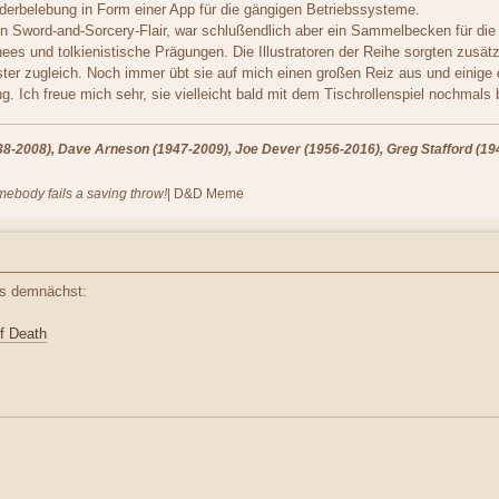
ederbelebung in Form einer App für die gängigen Betriebssysteme.
in Sword-and-Sorcery-Flair, war schlußendlich aber ein Sammelbecken für die
es und tolkienistische Prägungen. Die Illustratoren der Reihe sorgten zusätzli
ter zugleich. Noch immer übt sie auf mich einen großen Reiz aus und einige 
ng. Ich freue mich sehr, sie vielleicht bald mit dem Tischrollenspiel nochmals
-2008), Dave Arneson (1947-2009), Joe Dever (1956-2016), Greg Stafford (194
omebody fails a saving throw!
| D&D Meme
ns demnächst:
f Death