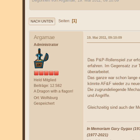
Begonnen von Argamae, 19. Mai 2011, 09:10:09
1
Seiten
NACH UNTEN
Argamae
19. Mai 2011, 09:10:09
Administrator
Das P&P-Rollenspiel zur erfo
erfahren. Im Gegensatz zur 
überarbeitet.
Das ganze war schon lange ei
Held Mitglied
könnte AF&F wieder zu neuer
Beiträge: 12.582
Die zugrundeliegende Mechan
A Dragon with a flagon!
und Angriffe.
Ort: Wolfsburg
Gespeichert
Gleichzeitig sind auch der 
In Memoriam Gary Gygax (1938
(1977-2021)