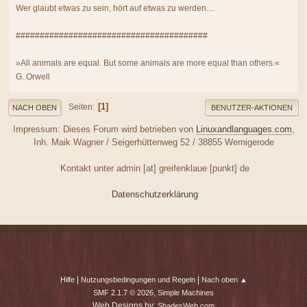
Wer glaubt etwas zu sein, hört auf etwas zu werden....
########################################
»All animals are equal. But some animals are more equal than others.«
G. Orwell
1
Seiten
NACH OBEN
BENUTZER-AKTIONEN
Impressum: Dieses Forum wird betrieben von
Linuxandlanguages.com
,
Inh. Maik Wagner / Seigerhüttenweg 52 / 38855 Wernigerode
Kontakt unter admin [at] greifenklaue [punkt] de
Datenschutzerklärung
|
|
Hilfe
Nutzungsbedingungen und Regeln
Nach oben ▲
,
SMF 2.1.7 © 2026
Simple Machines
Web Designs by:
ShadesWeb.com