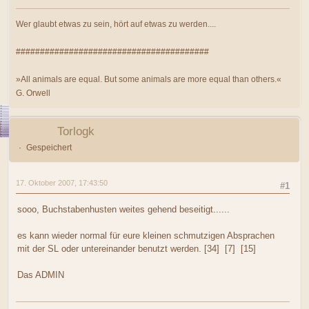
Wer glaubt etwas zu sein, hört auf etwas zu werden....
########################################
»All animals are equal. But some animals are more equal than others.«
G. Orwell
Torlogk
Gespeichert
17. Oktober 2007, 17:43:50
#1
sooo, Buchstabenhusten weites gehend beseitigt......
es kann wieder normal für eure kleinen schmutzigen Absprachen
mit der SL oder untereinander benutzt werden. [34] [7] [15]
Das ADMIN