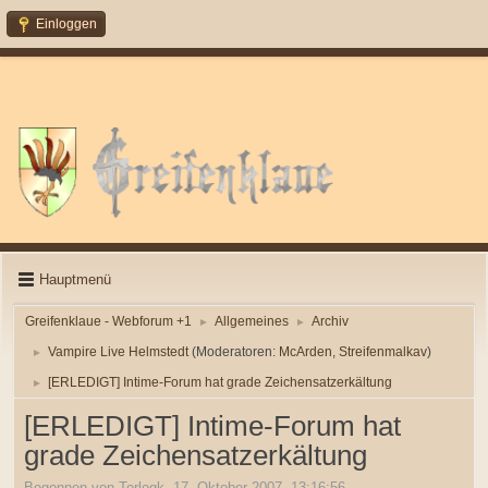
Einloggen
Hauptmenü
Greifenklaue - Webforum +1
Allgemeines
Archiv
►
►
Vampire Live Helmstedt
(Moderatoren:
McArden
,
Streifenmalkav
)
►
[ERLEDIGT] Intime-Forum hat grade Zeichensatzerkältung
►
[ERLEDIGT] Intime-Forum hat
grade Zeichensatzerkältung
Begonnen von Torlogk, 17. Oktober 2007, 13:16:56