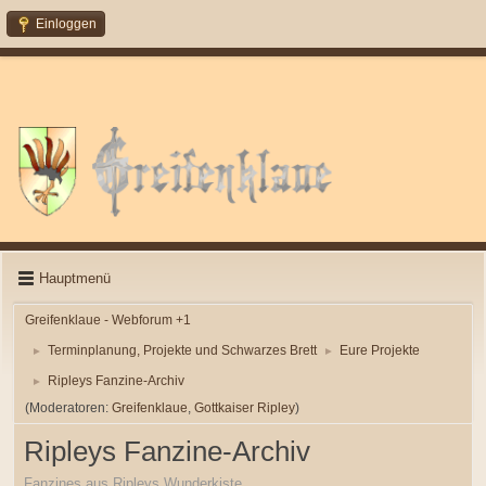
Einloggen
Hauptmenü
Greifenklaue - Webforum +1
Terminplanung, Projekte und Schwarzes Brett
Eure Projekte
►
►
Ripleys Fanzine-Archiv
►
(Moderatoren:
Greifenklaue
,
Gottkaiser Ripley
)
Ripleys Fanzine-Archiv
Fanzines aus Ripleys Wunderkiste