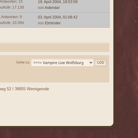
Antworten: 15
19. April 2004, 18:53:59
Aufrufe: 17.138
von
Astendar
Antworten: 9
03. April 2004, 01:08:42
Aufrufe: 10.394
von
Elminster
Gehe zu
nweg 52 / 38855 Wernigerode