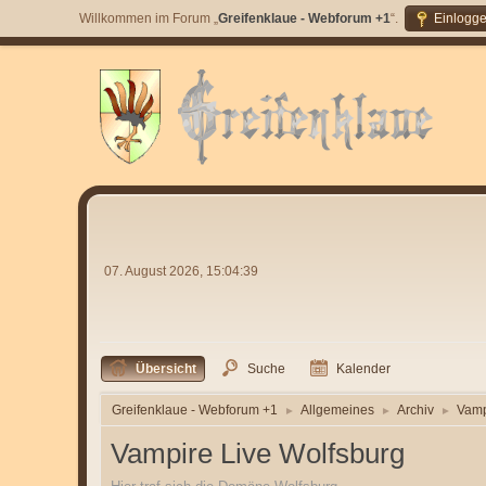
Willkommen im Forum „
Greifenklaue - Webforum +1
“.
Einlogg
07. August 2026, 15:04:39
Übersicht
Suche
Kalender
Greifenklaue - Webforum +1
Allgemeines
Archiv
Vamp
►
►
►
Vampire Live Wolfsburg