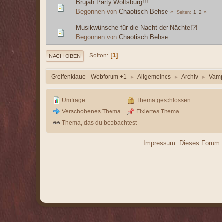
Brujah Party Wolfsburg!!!
Begonnen von
Chaotisch Behse
1
2
Seiten
Musikwünsche für die Nacht der Nächte!?!
Begonnen von
Chaotisch Behse
1
Seiten
NACH OBEN
Greifenklaue - Webforum +1
Allgemeines
Archiv
Vamp
►
►
►
Umfrage
Thema geschlossen
Verschobenes Thema
Fixiertes Thema
Thema, das du beobachtest
Impressum: Dieses Forum w