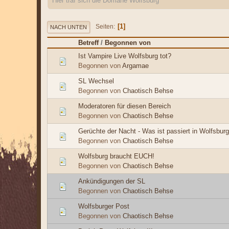
Hier traf sich die Domäne Wolfsburg
1
Seiten
NACH UNTEN
Betreff
/
Begonnen von
Ist Vampire Live Wolfsburg tot?
Begonnen von
Argamae
SL Wechsel
Begonnen von
Chaotisch Behse
Moderatoren für diesen Bereich
Begonnen von
Chaotisch Behse
Gerüchte der Nacht - Was ist passiert in Wolfsbur
Begonnen von
Chaotisch Behse
Wolfsburg braucht EUCH!
Begonnen von
Chaotisch Behse
Ankündigungen der SL
Begonnen von
Chaotisch Behse
Wolfsburger Post
Begonnen von
Chaotisch Behse