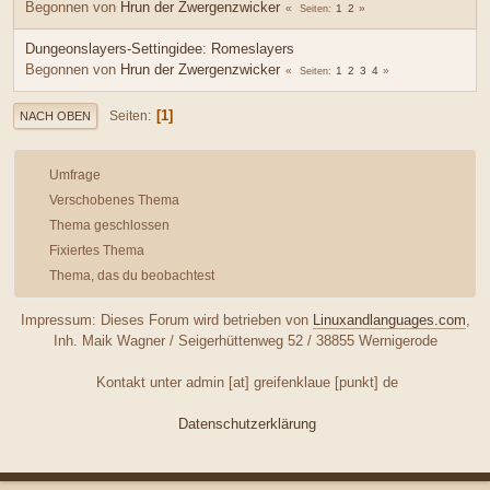
Begonnen von
Hrun der Zwergenzwicker
1
2
Seiten
Dungeonslayers-Settingidee: Romeslayers
Begonnen von
Hrun der Zwergenzwicker
1
2
3
4
Seiten
1
Seiten
NACH OBEN
Umfrage
Verschobenes Thema
Thema geschlossen
Fixiertes Thema
Thema, das du beobachtest
Impressum: Dieses Forum wird betrieben von
Linuxandlanguages.com
,
Inh. Maik Wagner / Seigerhüttenweg 52 / 38855 Wernigerode
Kontakt unter admin [at] greifenklaue [punkt] de
Datenschutzerklärung