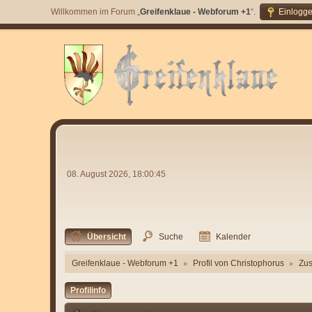
Willkommen im Forum „
Greifenklaue - Webforum +1
“.
Einlogg
08. August 2026, 18:00:45
Übersicht
Suche
Kalender
Greifenklaue - Webforum +1
Profil von Christophorus
Zu
►
►
Profilinfo