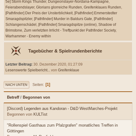
5e] Storm Kings Thunder
Dungeonslayer-Nordana-Kampagne
Feierabendslayer
Glorians glorreiche Runden
Greifenklaues Runden
[Pathfinder] Der Preis der Unsterblichkeit
[Pathfinder] Emmerstedter
Smaragdspitzler
[Pathfinder] Murder in Baldurs Gate
[Pathfinder]
Schlangenschädel
[Pathfinder] Smaragdspitze (online)
Shadow of
Brimstone
Zum verletzten Irrlicht - Treffpunkt der Pathfinder Society
Warhammer - Enemy within
Tagebücher & Spielrundenberichte
Letzter Beitrag:
30. Dezember 2020, 01:27:09
Lesenswerte Spielbericht...
von
Greifenklaue
1
Seiten
NACH UNTEN
Betreff
/
Begonnen von
[Discord) Legenden aus Kandoran - D&D WestMarches-Projekt
Begonnen von
KULTist
"Rollenspiel Gasthaus zum Pfalzgrafen" monatliches Treffen in
Göttingen